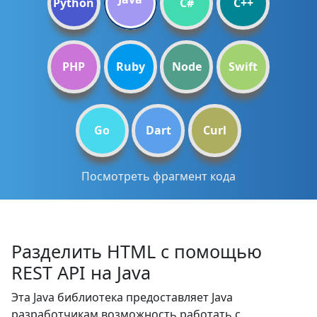
Python
C#
C++
PHP
Ruby
Node
Swift
Go
Dart
Curl
Посмотреть фрагмент кода
Разделить HTML с помощью
REST API на Java
Эта Java библиотека предоставляет Java
разработчикам возможность работать с