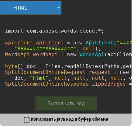
import
 com.aspose.words.cloud.*;

ApiClient
apiClient
=
new
ApiClient
(
"####-#
"##################"
, 
null
WordsApi
wordsApi
=
new
WordsApi
(apiClient);
byte
[] doc = Files.readAllBytes(Paths.get(
"
SplitDocumentOnlineRequest
request
=
new
Sp
   doc, 
"html"
, 
null
, 
null
, 
null
, 
null
, 
0
, 
SplitDocumentOnlineResponse
zippedPages
=
 w
Выполнить код
Копировать Java код в буфер обмена