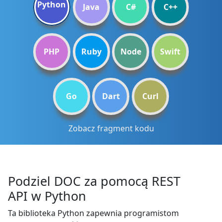
Python
Java
C#
C++
PHP
Ruby
Node
Swift
Go
Dart
Curl
Zobacz fragment kodu
Podziel DOC za pomocą REST
API w Python
Ta biblioteka Python zapewnia programistom