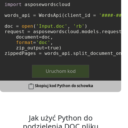
import
 asposewordscloud

words_api = WordsApi(client_id = 
'####-####
doc = 
open
(
'Input.doc'
, 
'rb'
)

request = asposewordscloud.models.requests.
    document=doc, 

format
=
'doc'
, 

    zip_output=true)

zippedPages = words_api.split_document_onli
Uruchom kod
Skopiuj kod Python do schowka
Jak użyć Python do
podzielenia DOC pliku