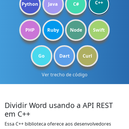
C++
Python
Java
C#
PHP
Ruby
Node
Swift
Go
Dart
Curl
Ver trecho de código
Dividir Word usando a API REST
em C++
Essa C++ biblioteca oferece aos desenvolvedores