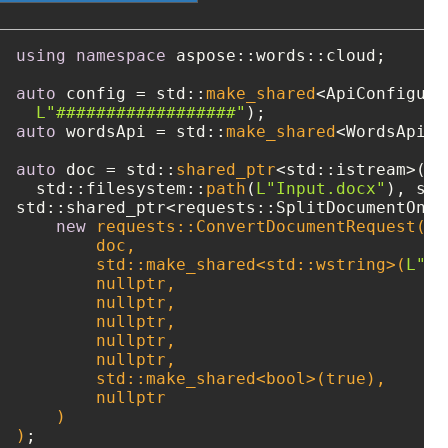
using
namespace
 aspose::words::cloud;

auto
 config = std::
make_shared
<ApiConfigura
L"##################"
auto
 wordsApi = std::
make_shared
<WordsApi>(
auto
 doc = std::
shared_ptr
<std::istream>(
ne
  std::filesystem::
path
(
L"Input.docx"
std::shared_ptr<requests::SplitDocumentOnli
new
 requests::ConvertDocumentRequest(

        doc, 

        std::make_shared<std::wstring>(
L"do
nullptr
,

nullptr
,

nullptr
,

nullptr
,

nullptr
,

        std::make_shared<
bool
>(
true
),

nullptr
    )

)