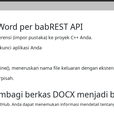
 Word per babREST API
rensi (impor pustaka) ke proyek C++ Anda.
unci aplikasi Anda
ne(), meneruskan nama file keluaran dengan ekstens
rpisah.
mbagi berkas DOCX menjadi 
itHub. Anda dapat menemukan informasi mendetail tenta