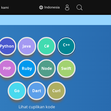
Indonesia
 kami
C++
Python
Java
C#
PHP
Ruby
Node
Swift
Go
Dart
Curl
Lihat cuplikan kode