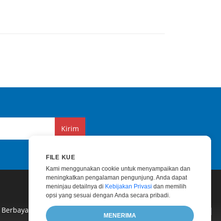
Kirim
FILE KUE
Kami menggunakan cookie untuk menyampaikan dan
meningkatkan pengalaman pengunjung. Anda dapat
meninjau detailnya di
Kebijakan Privasi
dan memilih
opsi yang sesuai dengan Anda secara pribadi.
 Berbayar
|
Konsultasi Berbayar
|
Blog
|
Situs Web
|
MENERIMA