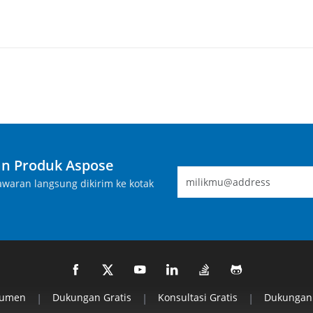
n Produk Aspose
waran langsung dikirim ke kotak
kumen
|
Dukungan Gratis
|
Konsultasi Gratis
|
Dukungan