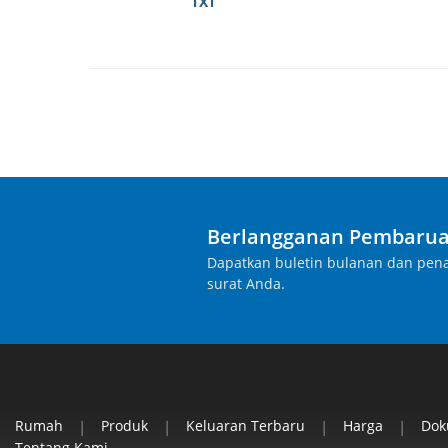
TXT
Berlangganan Pembarua
Dapatkan buletin bulanan dan pena
surat Anda.
Rumah
|
Produk
|
Keluaran Terbaru
|
Harga
|
Do
Tentang Kami