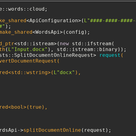
e::words::cloud;

ke_shared
<ApiConfiguration>(
L"####-####-####-
#"
make_shared
<WordsApi>(config);

d_ptr
<std::istream>(
new
 std::ifstream(

th
(
L"Input.docx"
sts::SplitDocumentOnlineRequest> 
request
(

vertDocumentRequest(

red<std::wstring>(
L"docx"
),

red<
bool
>(
true
),

rdsApi->
splitDocumentOnline