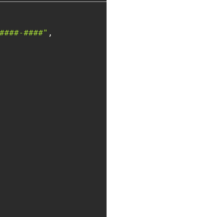
####-####"
,
