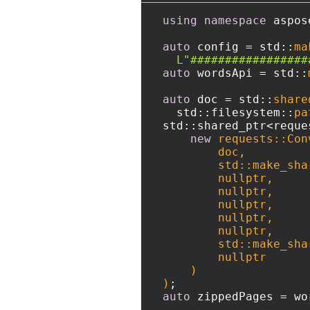
using
namespace
 aspos
auto
 config = std::
ma
L"#################
auto
 wordsApi = std::
auto
 doc = std::
share
  std::filesystem::
pa
std::shared_ptr<reque
new
 requests::Con
        doc, 

        std::make_sha
nullptr
,

nullptr
,

nullptr
,

nullptr
,

nullptr
,

        std::make_sha
nullptr
    )

)
auto
 zippedPages = wo