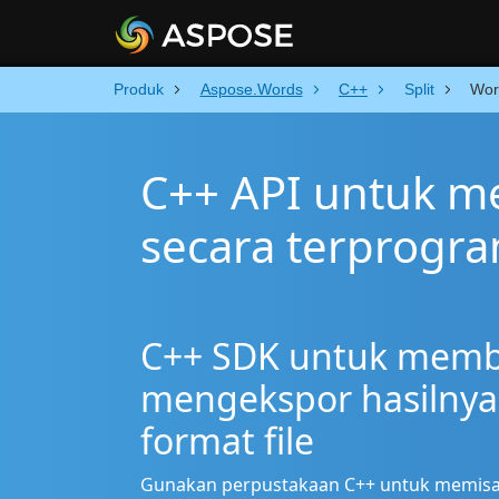
Produk
Aspose.Words
C++
Split
Wor
C++ API untuk m
secara terprogr
C++ SDK untuk memba
mengekspor hasilnya
format file
Gunakan perpustakaan C++ untuk memisah