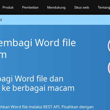
Produk
Pembelian
Mendukung
Situs web
Tentang
d
embagi Word file
am
gi Word file dan
 ke berbagai macam
kan Word file melalui REST API. Pisahkan dengan