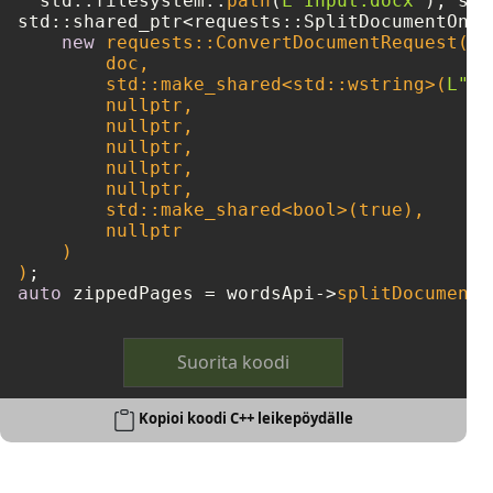
  std::filesystem::
path
(
L"Input.docx"
std::shared_ptr<requests::SplitDocumentOnli
new
 requests::ConvertDocumentRequest(

        doc, 

        std::make_shared<std::wstring>(
L"do
nullptr
,

nullptr
,

nullptr
,

nullptr
,

nullptr
,

        std::make_shared<
bool
>(
true
),

nullptr
    )

)
auto
 zippedPages = wordsApi->
splitDocumentO
Suorita koodi
Kopioi koodi C++ leikepöydälle