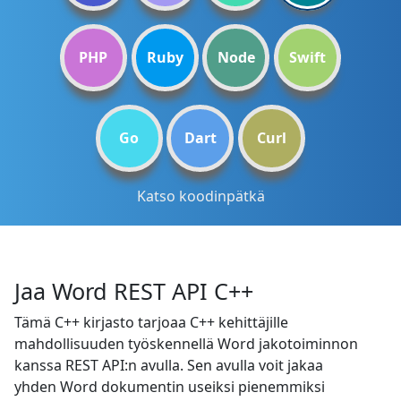
PHP
Ruby
Node
Swift
Go
Dart
Curl
Katso koodinpätkä
Jaa Word REST API C++
Tämä C++ kirjasto tarjoaa C++ kehittäjille
mahdollisuuden työskennellä Word jakotoiminnon
kanssa REST API:n avulla. Sen avulla voit jakaa
yhden Word dokumentin useiksi pienemmiksi