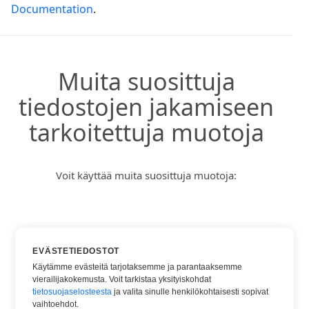
Documentation
.
Muita suosittuja
tiedostojen jakamiseen
tarkoitettuja muotoja
Voit käyttää muita suosittuja muotoja:
DOC
EVÄSTETIEDOSTOT
DOCX
Käytämme evästeitä tarjotaksemme ja parantaaksemme
vierailijakokemusta. Voit tarkistaa yksityiskohdat
HTML
tietosuojaselosteesta
ja valita sinulle henkilökohtaisesti sopivat
PDF
vaihtoehdot.