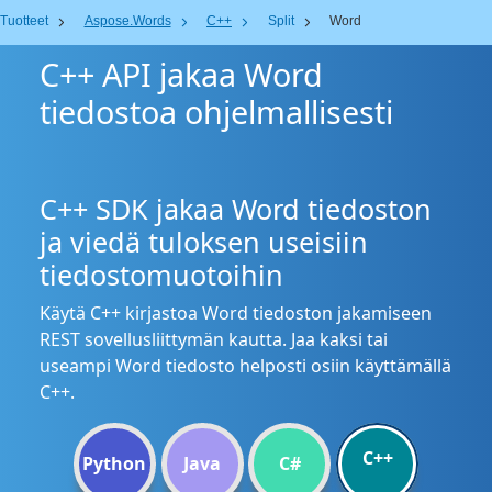
Tuotteet
Aspose.Words
C++
Split
Word
C++ API jakaa Word
tiedostoa ohjelmallisesti
C++ SDK jakaa Word tiedoston
ja viedä tuloksen useisiin
tiedostomuotoihin
Käytä C++ kirjastoa Word tiedoston jakamiseen
REST sovellusliittymän kautta. Jaa kaksi tai
useampi Word tiedosto helposti osiin käyttämällä
C++.
C++
Python
Java
C#