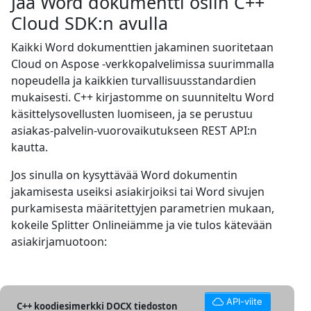
Jaa Word dokumentti osiin C++
Cloud SDK:n avulla
Kaikki Word dokumenttien jakaminen suoritetaan
Cloud on Aspose -verkkopalvelimissa suurimmalla
nopeudella ja kaikkien turvallisuusstandardien
mukaisesti. C++ kirjastomme on suunniteltu Word
käsittelysovellusten luomiseen, ja se perustuu
asiakas-palvelin-vuorovaikutukseen REST API:n
kautta.
Jos sinulla on kysyttävää Word dokumentin
jakamisesta useiksi asiakirjoiksi tai Word sivujen
purkamisesta määritettyjen parametrien mukaan,
kokeile Splitter Onlineiämme ja vie tulos kätevään
asiakirjamuotoon:
API-viite
C++ koodiesimerkki DOCX tiedoston