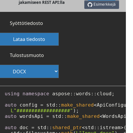
jakamiseen REST API:lla
Esimerkkejä
Syöttötiedosto
Lataa tiedosto
Tulostusmuoto
using
namespace
 aspose::words::cloud;

auto
 config = std::
make_shared
<ApiConfigura
L"##################"
auto
 wordsApi = std::
make_shared
<WordsApi>(
auto
 doc = std::
shared_ptr
<std::istream>(
ne