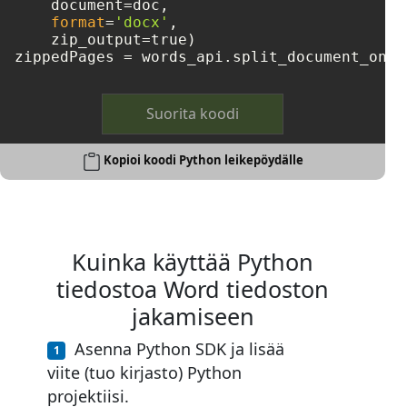
    document=doc, 

format
=
'docx'
, 

    zip_output=true)

zippedPages = words_api.split_document_onli
Suorita koodi
Kopioi koodi Python leikepöydälle
Kuinka käyttää Python
tiedostoa Word tiedoston
jakamiseen
Asenna Python SDK ja lisää
viite (tuo kirjasto) Python
projektiisi.