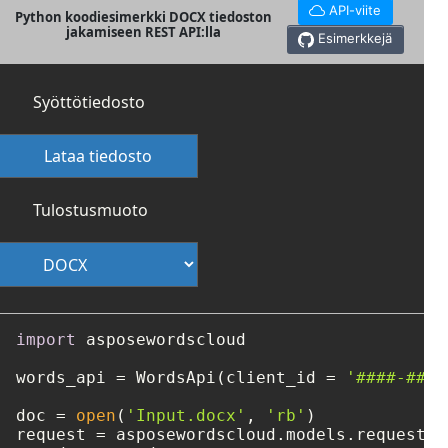
API-viite
Python koodiesimerkki DOCX tiedoston
jakamiseen REST API:lla
Esimerkkejä
Syöttötiedosto
Lataa tiedosto
Tulostusmuoto
import
 asposewordscloud

words_api = WordsApi(client_id = 
'####-####
doc = 
open
(
'Input.docx'
, 
'rb'
)

request = asposewordscloud.models.requests.