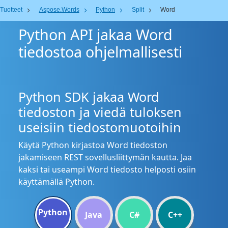
Tuotteet
Aspose.Words
Python
Split
Word
Python API jakaa Word
tiedostoa ohjelmallisesti
Python SDK jakaa Word
tiedoston ja viedä tuloksen
useisiin tiedostomuotoihin
Käytä Python kirjastoa Word tiedoston
jakamiseen REST sovellusliittymän kautta. Jaa
kaksi tai useampi Word tiedosto helposti osiin
käyttämällä Python.
Python
Java
C#
C++