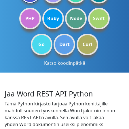
PHP
Ruby
Node
Swift
Go
Dart
Curl
Katso koodinpätkä
Jaa Word REST API Python
Tämä Python kirjasto tarjoaa Python kehittäjille
mahdollisuuden työskennellä Word jakotoiminnon
kanssa REST API:n avulla. Sen avulla voit jakaa
yhden Word dokumentin useiksi pienemmiksi