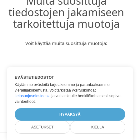
Muita suosittuja
tiedostojen jakamiseen
tarkoitettuja muotoja
Voit käyttää muita suosittuja muotoja:
DOC
EVÄSTETIEDOSTOT
DOCX
Käytämme evästeitä tarjotaksemme ja parantaaksemme
vierailijakokemusta. Voit tarkistaa yksityiskohdat
HTML
tietosuojaselosteesta
ja valita sinulle henkilökohtaisesti sopivat
PDF
vaihtoehdot.
TXT
HYVÄKSYÄ
ASETUKSET
KIELLÄ