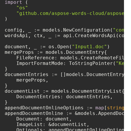
import
 (

"os"
"github.com/aspose-words-cloud/aspose-w
)

config, _ := models.NewConfiguration(
"confi
wordsApi, ctx, _ := api.CreateWordsApi(confi
document, _ := os.Open(
"Input1.doc"
)

mergeProps := models.DocumentEntry{

    FileReference: models.CreateRemoteFileR
    ImportFormatMode: ToStringPointer(
"Keep
}

documentEntries := []models.DocumentEntry{

    mergeProps,

}

documentList := models.DocumentEntryList{

    DocumentEntries: documentEntries,

}

appendDocumentOnlineOptions := 
map
[
string
]
i
appendDocumentOnline := &models.AppendDocum
    Document: document,

    ImageList: &documentList,

    Optionals: appendDocumentOnlineOptions,
