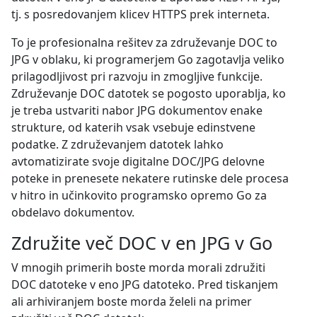
tj. s posredovanjem klicev HTTPS prek interneta.
To je profesionalna rešitev za združevanje DOC to
JPG v oblaku, ki programerjem Go zagotavlja veliko
prilagodljivost pri razvoju in zmogljive funkcije.
Združevanje DOC datotek se pogosto uporablja, ko
je treba ustvariti nabor JPG dokumentov enake
strukture, od katerih vsak vsebuje edinstvene
podatke. Z združevanjem datotek lahko
avtomatizirate svoje digitalne DOC/JPG delovne
poteke in prenesete nekatere rutinske dele procesa
v hitro in učinkovito programsko opremo Go za
obdelavo dokumentov.
Združite več DOC v en JPG v Go
V mnogih primerih boste morda morali združiti
DOC datoteke v eno JPG datoteko. Pred tiskanjem
ali arhiviranjem boste morda želeli na primer