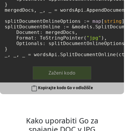
}

mergedDocs, _, _ = wordsApi.AppendDocumentO
splitDocumentOnlineOptions := 
map
[
string
]
in
splitDocumentOnline := &models.SplitDocumen
    Document: mergedDocs,

    Format: ToStringPointer(
"jpg"
),

    Optionals: splitDocumentOnlineOptions,

}

Zaženi kodo
Kopirajte kodo Go v odložišče
Kako uporabiti Go za
spajanje DOC v JPG