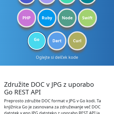
PHP
Ruby
Node
Swift
Go
Dart
Curl
Oglejte si delček kode
Združite DOC v JPG z uporabo
Go REST API
Preprosto združite DOC format v JPG v Go kodi. Ta
knjižnica Go je zasnovana za združevanje več DOC
datotek v eno JPG datoteko z uporabo REST API ja,