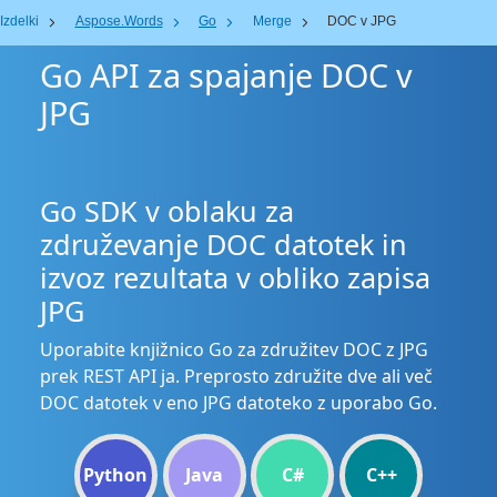
Izdelki
Aspose.Words
Go
Merge
DOC v JPG
Go API za spajanje DOC v
JPG
Go SDK v oblaku za
združevanje DOC datotek in
izvoz rezultata v obliko zapisa
JPG
Uporabite knjižnico Go za združitev DOC z JPG
prek REST API ja. Preprosto združite dve ali več
DOC datotek v eno JPG datoteko z uporabo Go.
Python
Java
C#
C++