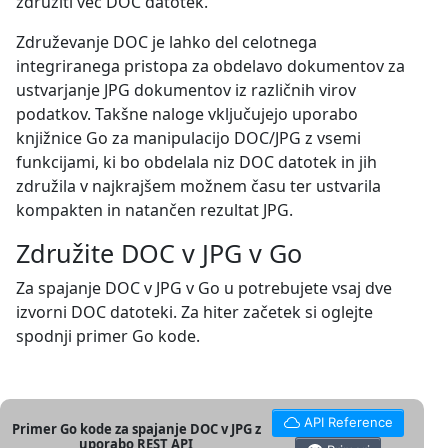
združiti več DOC datotek.
Združevanje DOC je lahko del celotnega
integriranega pristopa za obdelavo dokumentov za
ustvarjanje JPG dokumentov iz različnih virov
podatkov. Takšne naloge vključujejo uporabo
knjižnice Go za manipulacijo DOC/JPG z vsemi
funkcijami, ki bo obdelala niz DOC datotek in jih
združila v najkrajšem možnem času ter ustvarila
kompakten in natančen rezultat JPG.
Združite DOC v JPG v Go
Za spajanje DOC v JPG v Go u potrebujete vsaj dve
izvorni DOC datoteki. Za hiter začetek si oglejte
spodnji primer Go kode.
API Reference
Primer Go kode za spajanje DOC v JPG z
uporabo REST API