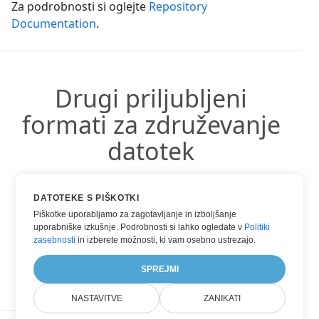
Za podrobnosti si oglejte
Repository
Documentation
.
Drugi priljubljeni
formati za združevanje
datotek
Uporabite lahko druge priljubljene formate:
DATOTEKE S PIŠKOTKI
Piškotke uporabljamo za zagotavljanje in izboljšanje
uporabniške izkušnje. Podrobnosti si lahko ogledate v
Politiki
zasebnosti
in izberete možnosti, ki vam osebno ustrezajo.
DOC INTO PDF
SPREJMI
NASTAVITVE
ZANIKATI