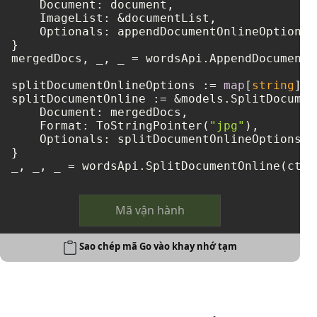
    Document: document,

    ImageList: &documentList,

    Optionals: appendDocumentOnlineOptions,

}

mergedDocs, _, _ = wordsApi.AppendDocumentO
splitDocumentOnlineOptions := 
map
[
string
]
in
splitDocumentOnline := &models.SplitDocumen
    Document: mergedDocs,

    Format: ToStringPointer(
"jpg"
),

    Optionals: splitDocumentOnlineOptions,

}

Mã vận hành
Sao chép mã Go vào khay nhớ tạm