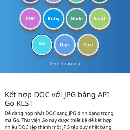
PHP
Ruby
Node
Swift
Go
Dart
Curl
Xem đoạn mã
Kết hợp DOC với JPG bằng API
Go REST
Dễ dàng hợp nhất DOC sang JPG định dạng trong
mã Go. Thư viện Go này được thiết kế để kết hợp
nhiều DOC tệp thành một JPG tệp duy nhất bằng