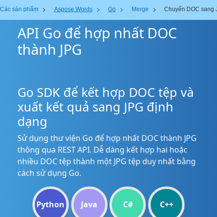
Các sản phẩm
Aspose.Words
Go
Merge
Chuyển DOC sang 
API Go để hợp nhất DOC
thành JPG
Go SDK để kết hợp DOC tệp và
xuất kết quả sang JPG định
dạng
Sử dụng thư viện Go để hợp nhất DOC thành JPG
thông qua REST API. Dễ dàng kết hợp hai hoặc
nhiều DOC tệp thành một JPG tệp duy nhất bằng
cách sử dụng Go.
Python
Java
C#
C++