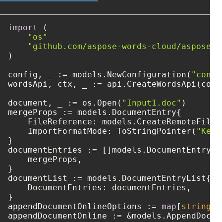
import
 (

"os"
"github.com/aspose-words-cloud/aspose-w
)

config, _ := models.NewConfiguration(
"confi
wordsApi, ctx, _ := api.CreateWordsApi(confi
document, _ := os.Open(
"Input1.doc"
)

mergeProps := models.DocumentEntry{

    FileReference: models.CreateRemoteFileR
    ImportFormatMode: ToStringPointer(
"Keep
}

documentEntries := []models.DocumentEntry{

    mergeProps,

}

documentList := models.DocumentEntryList{

    DocumentEntries: documentEntries,

}

appendDocumentOnlineOptions := 
map
[
string
]
i
appendDocumentOnline := &models.AppendDocum