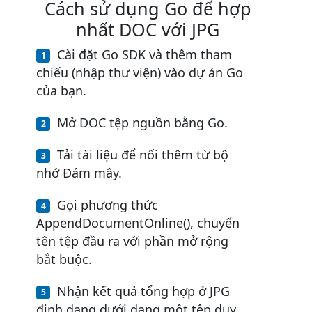
Cách sử dụng Go để hợp
nhất DOC với JPG
Cài đặt Go SDK và thêm tham
chiếu (nhập thư viện) vào dự án Go
của bạn.
Mở DOC tệp nguồn bằng Go.
Tải tài liệu để nối thêm từ bộ
nhớ Đám mây.
Gọi phương thức
AppendDocumentOnline(), chuyển
tên tệp đầu ra với phần mở rộng
bắt buộc.
Nhận kết quả tổng hợp ở JPG
định dạng dưới dạng một tệp duy