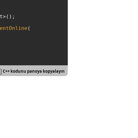
>();

entOnline
(

C++ kodunu panoya kopyalayın