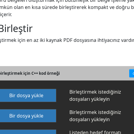
rd belgeleri oluşturmak için bütünleşik bir belge işleme yakla
mümkün olan en kısa sürede birleştirerek kompakt ve doğru b
çerir.
irleştir
rmek için en az iki kaynak PDF dosyasına ihtiyacınız vardır. 
irleştirmek için C++ kod örneği
Birleştirmek istediğiniz
Bir dosya yükle
dosyaları yükleyin
Birleştirmek istediğiniz
Bir dosya yükle
dosyaları yükleyin
Listeden hedef formatı