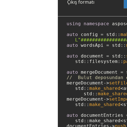
Çıkış formatı
using
namespace
 aspos
auto
 config = std::
ma
L"################
auto
 wordsApi = std::
auto
 document = std::
   std::filesystem::
p
auto
 mergeDocument = 
//  Bulut deposundan 
mergeDocument->
setFil
   std::
make_shared
<a
      std::
make_share
mergeDocument->
setImp
   std::
make_shared
<s
auto
 documentEntries =
   std::make_shared<s
documentEntries->
push