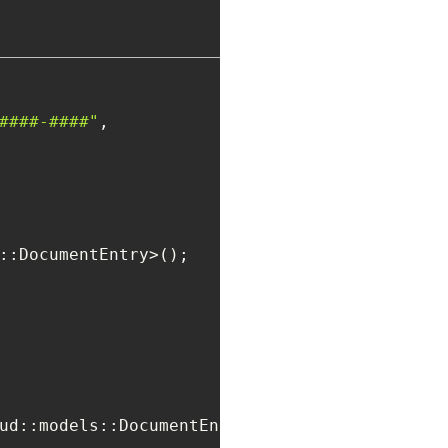
####-####"
, 

ud::models::DocumentEntry>>>();
