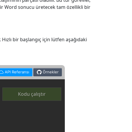
şımının parçası olabilir. Bu tür görevler,
ir Word sonucu üretecek tam özellikli bir
Hızlı bir başlangıç için lütfen aşağıdaki
API Referansı
Örnekler
Kodu çalıştır