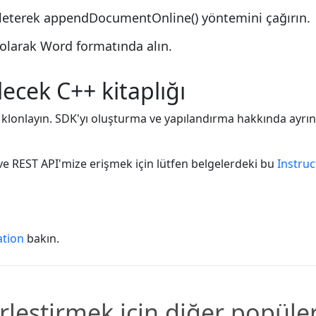
a ileterek appendDocumentOnline() yöntemini çağırın.
 olarak Word formatında alın.
lecek C++ kitaplığı
klonlayın. SDK'yı oluşturma ve yapılandırma hakkında ayrıntı
k ve REST API'mize erişmek için lütfen belgelerdeki bu
Instruc
tion
bakın.
rleştirmek için diğer popüle