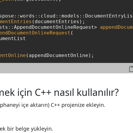
spose::words::cloud::models::DocumentEntryList
mentEntries
(documentEntries);

sts::AppendDocumentOnlineRequest> 
appendDocum
endDocumentOnlineRequest
(

mentList

entOnline
mek için C++ nasıl kullanılır?
phaneyi içe aktarın) C++ projenize ekleyin.
k bir belge yükleyin.