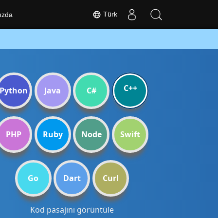
Türk
ızda
C++
Python
Java
C#
PHP
Ruby
Node
Swift
Go
Dart
Curl
Kod pasajını görüntüle