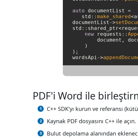
auto
 documentList = 

   std::
make_shared
<a
documentList->
setDocu
std::shared_ptr<reque
new
 requests::
App
        document, docu
    )

);

wordsApi->
appendDocum
PDF'i Word ile birleştir
C++ SDK'yı kurun ve referansı (kütü
Kaynak PDF dosyasını C++ ile açın.
Bulut depolama alanından eklenece