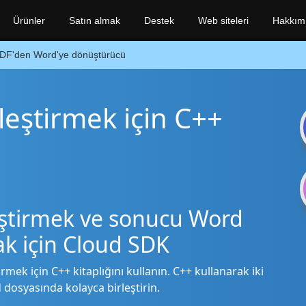
Ürünler
Satın almak
Destek
Web siteleri
Hakkım
DF'den Word'ye dönüştürücü
rleştirmek için C++
eştirmek ve sonucu Word
ak için Cloud SDK
irmek için C++ kitaplığını kullanın. C++ kullanarak iki
 dosyasında kolayca birleştirin.