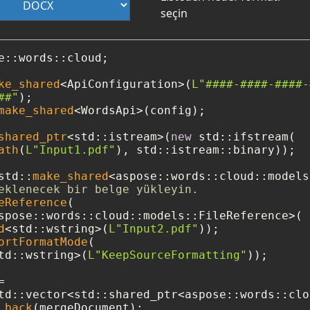
seçin
e::words::cloud;

ke_shared
<ApiConfiguration>(
L"####-####-####-
##"
make_shared
<WordsApi>(config);

shared_ptr
<std::istream>(
new
 std::ifstream(

ath
(
L"Input1.pdf"
), std::istream::binary));

std::
make_shared
eklenecek bir belge yükleyin.
eReference
(

spose::words::cloud::models::FileReference>(

d
<std::wstring>(
L"Input2.pdf"
));

ortFormatMode
(

td::wstring>(
L"KeepSourceFormatting"
));

 

td::vector<std::shared_ptr<aspose::words::clo
_back
(mergeDocument);
