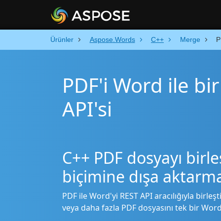
Ürünler
Aspose.Words
C++
Merge
P
PDF'i Word ile bi
API'si
C++ PDF dosyayı birl
biçimine dışa aktarm
PDF ile Word'yi REST API aracılığıyla birleşt
veya daha fazla PDF dosyasını tek bir Word