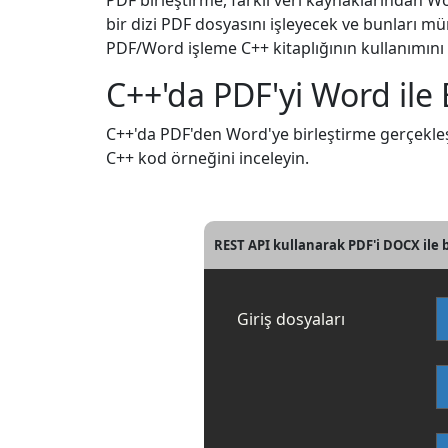
PDF birleştirme, farklı veri kaynaklarından Wo
bir dizi PDF dosyasını işleyecek ve bunları 
PDF/Word işleme C++ kitaplığının kullanımını i
C++'da PDF'yi Word ile B
C++'da PDF'den Word'ye birleştirme gerçekleşti
C++ kod örneğini inceleyin.
REST API kullanarak PDF'i DOCX ile b
Giriş dosyaları