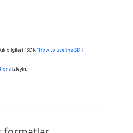
lı bilgileri "SDK
"How to use the SDK"
tions
izleyin.
r formatlar