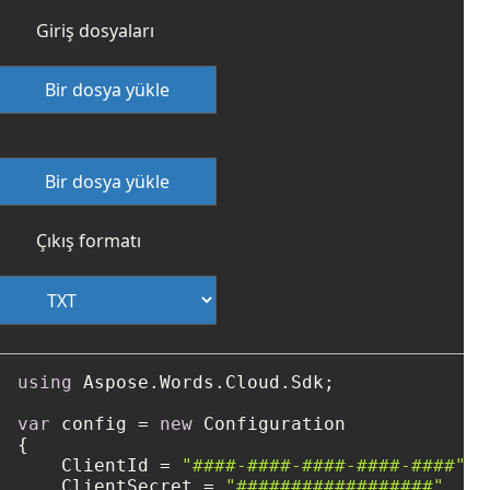
Giriş dosyaları
Bir dosya yükle
Bir dosya yükle
Çıkış formatı
using
 Aspose.Words.Cloud.Sdk;

var
 config = 
new
 Configuration

{

    ClientId = 
"####-####-####-####-####"
,

    ClientSecret = 
"##################"