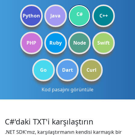
C#
Python
Java
C++
PHP
Ruby
Node
Swift
Go
Dart
Curl
Kod pasajını görüntüle
C#'daki TXT'i karşılaştırın
.NET SDK'mız, karşılaştırmanın kendisi karmaşık bir