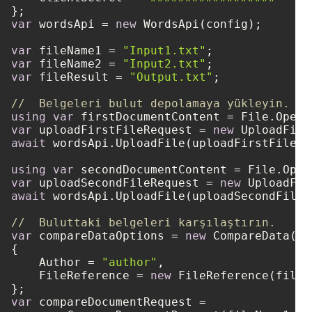
var
 wordsApi = 
new
 WordsApi(config);

var
 fileName1 = 
"Input1.txt"
var
 fileName2 = 
"Input2.txt"
var
 fileResult = 
"Output.txt"
;

//  Belgeleri bulut depolamaya yükleyin.
using
var
var
 uploadFirstFileRequest = 
new
await
 wordsApi.UploadFile(uploadFirstFileReq
using
var
var
 uploadSecondFileRequest = 
new
await
 wordsApi.UploadFile(uploadSecondFileRe
//  Buluttaki belgeleri karşılaştırın.
var
 compareDataOptions = 
new
 CompareData()

{

    Author = 
"author"
,

    FileReference = 
new
 FileReference(fileNa
var
 compareDocumentRequest =
