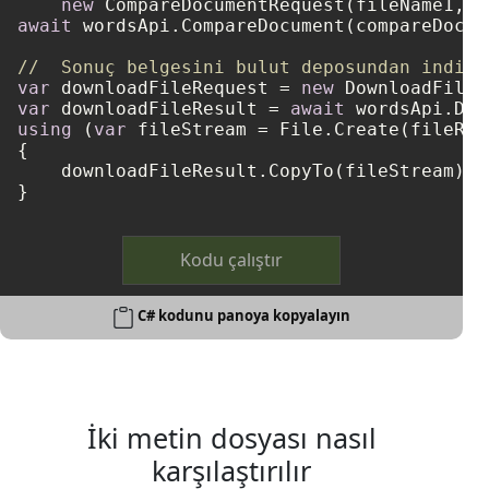
new
await
 wordsApi.CompareDocument(compareDocum
//  Sonuç belgesini bulut deposundan indiri
var
 downloadFileRequest = 
new
var
 downloadFileResult = 
await
using
 (
var
 fileStream = File.Create(fileResu
{

    downloadFileResult.CopyTo(fileStream);

Kodu çalıştır
C# kodunu panoya kopyalayın
İki metin dosyası nasıl
karşılaştırılır