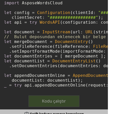
import
 AsposeWordsCloud

let
 config 
=
Configuration
(clientId: 
"####-
   clientSecret: 
"##################"
let
 api 
=
try
WordsAPI
(configuration: config
let
 document 
=
InputStream
(url: 
URL
(string:
//  Bulut deposundan eklenecek bir belge yü
let
 mergeDocument 
=
DocumentEntry
()

  .setFileReference(fileReference: 
FileRefe
  .setImportFormatMode(importFormatMode: 
"K
let
 documentEntries 
=
let
 documentList 
=
DocumentEntryList
()

  .setDocumentEntries(documentEntries: docu
let
 appendDocumentOnline 
=
AppendDocumentOn
_
=
try
Kodu çalıştır