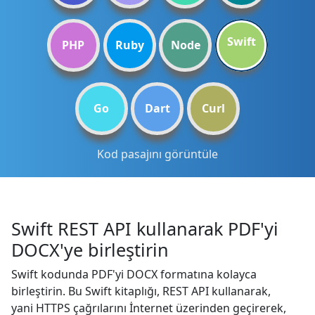
Swift
PHP
Ruby
Node
Go
Dart
Curl
Kod pasajını görüntüle
Swift REST API kullanarak PDF'yi
DOCX'ye birleştirin
Swift kodunda PDF'yi DOCX formatına kolayca
birleştirin. Bu Swift kitaplığı, REST API kullanarak,
yani HTTPS çağrılarını İnternet üzerinden geçirerek,