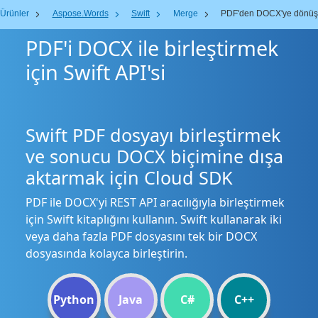
Ürünler
Aspose.Words
Swift
Merge
PDF'den DOCX'ye dönüş
PDF'i DOCX ile birleştirmek
için Swift API'si
Swift PDF dosyayı birleştirmek
ve sonucu DOCX biçimine dışa
aktarmak için Cloud SDK
PDF ile DOCX'yi REST API aracılığıyla birleştirmek
için Swift kitaplığını kullanın. Swift kullanarak iki
veya daha fazla PDF dosyasını tek bir DOCX
dosyasında kolayca birleştirin.
Python
Java
C#
C++