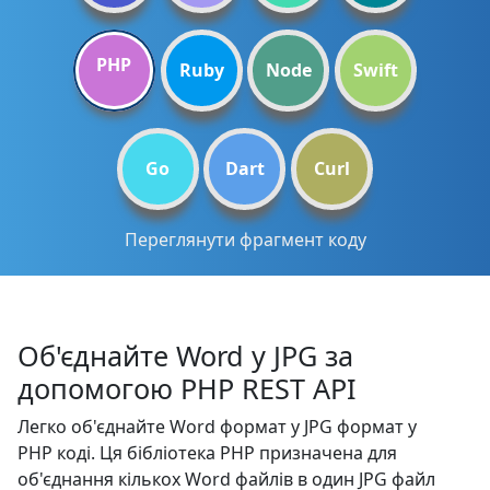
PHP
Ruby
Node
Swift
Go
Dart
Curl
Переглянути фрагмент коду
Об'єднайте Word у JPG за
допомогою PHP REST API
Легко об'єднайте Word формат у JPG формат у
PHP коді. Ця бібліотека PHP призначена для
об'єднання кількох Word файлів в один JPG файл