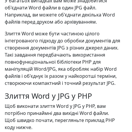
У багатьох випадках вам може знадобитися
об'єднати Word файли в один JPG файл.
Наприклад, ви можете об'єднати декілька Word
файлів перед друком або архівуванням.
Злиття Word може бути частиною цілого
інтегрованого підходу до обробки документів для
створення документів JPG з різних джерел даних.
Такі завдання передбачають використання
повнофункціональної бібліотеки PHP для
маніпуляцій Word/JPG, яка обробляє набір Word
файлів і об'єднує їх разом у найкоротші терміни,
створюючи компактний і точний результат JPG.
Злиття Word у JPG у PHP
Щоб виконати злиття Word у JPG у PHP, вам
потрібно принаймні два вихідні Word файли.
Щоб швидко почати, перегляньте приклад PHP
коду нижче.