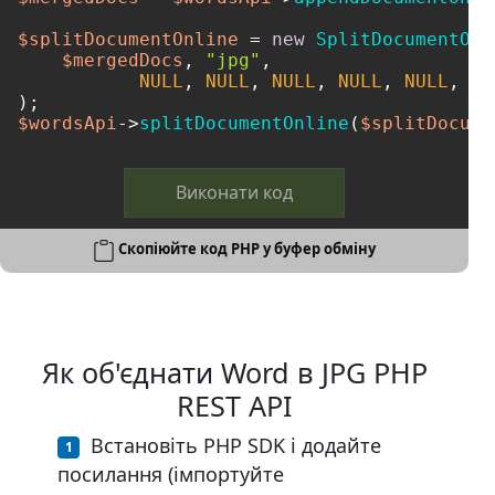
$splitDocumentOnline
 = 
new
SplitDocumentOnl
$mergedDocs
, 
"jpg"
, 

NULL
, 
NULL
, 
NULL
, 
NULL
, 
NULL
, 
NU
$wordsApi
->
splitDocumentOnline
(
$splitDocume
Виконати код
Скопіюйте код PHP у буфер обміну
Як об'єднати Word в JPG PHP
REST API
Встановіть PHP SDK і додайте
посилання (імпортуйте