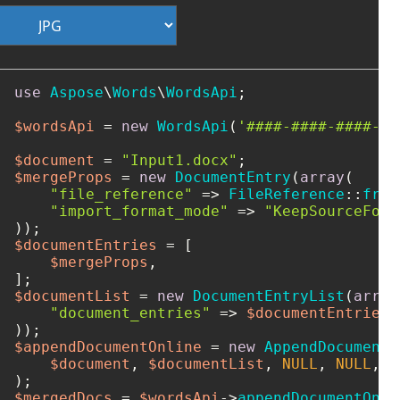
use
Aspose
\
Words
\
WordsApi
;

$wordsApi
 = 
new
WordsApi
(
'####-####-####-##
$document
 = 
"Input1.docx"
$mergeProps
 = 
new
DocumentEntry
(
array
(

"file_reference"
 => 
FileReference
::
from
"import_format_mode"
 => 
"KeepSourceForm
$documentEntries
 = [

$mergeProps
,

$documentList
 = 
new
DocumentEntryList
(
array
"document_entries"
 => 
$documentEntries
,

$appendDocumentOnline
 = 
new
AppendDocumentO
$document
, 
$documentList
, 
NULL
, 
NULL
, 
N
$mergedDocs
 = 
$wordsApi
->
appendDocumentOnli