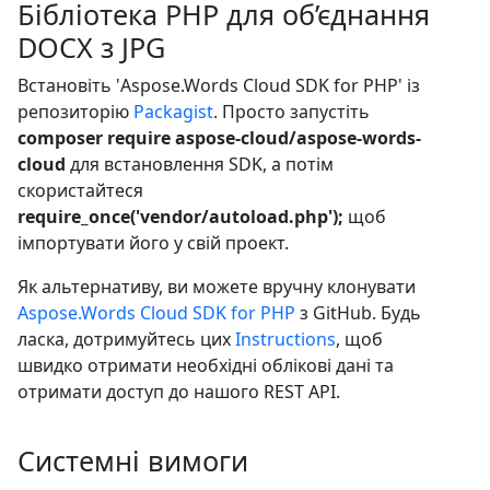
Бібліотека PHP для об’єднання
DOCX з JPG
Встановіть 'Aspose.Words Cloud SDK for PHP' із
репозиторію
Packagist
. Просто запустіть
composer require aspose-cloud/aspose-words-
cloud
для встановлення SDK, а потім
скористайтеся
require_once('vendor/autoload.php');
щоб
імпортувати його у свій проект.
Як альтернативу, ви можете вручну клонувати
Aspose.Words Cloud SDK for PHP
з GitHub. Будь
ласка, дотримуйтесь цих
Instructions
, щоб
швидко отримати необхідні облікові дані та
отримати доступ до нашого REST API.
Системні вимоги