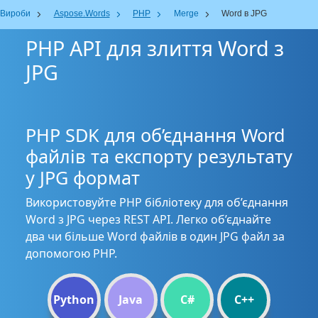
Вироби
Aspose.Words
PHP
Merge
Word в JPG
PHP API для злиття Word з
JPG
PHP SDK для об’єднання Word
файлів та експорту результату
у JPG формат
Використовуйте PHP бібліотеку для об’єднання
Word з JPG через REST API. Легко об’єднайте
два чи більше Word файлів в один JPG файл за
допомогою PHP.
Python
Java
C#
C++