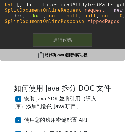
byte
[] doc = Files.readAllBytes(Paths.get(
"
SplitDocumentOnlineRequest
request
=
new
Sp
   doc, 
"doc"
, 
null
, 
null
, 
null
, 
null
, 
0
, 
0
SplitDocumentOnlineResponse
zippedPages
=
 w
運行代碼
將代碼Java複製到剪貼板
如何使用 Java 拆分 DOC 文件
安裝 Java SDK 並將引用（導入
庫）添加到您的 Java 項目。
使用您的應用密鑰配置 API