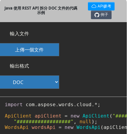
API參考
Java 使用 REST API 拆分 DOC 文件的代碼
示例
例子
輸入文件
上傳一個文件
輸出格式
import
 com.aspose.words.cloud.*;

ApiClient
apiClient
=
new
ApiClient
(
"####-#
"##################"
, 
null
WordsApi
wordsApi
=
new
WordsApi
(apiClient);