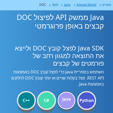
מוצרים
Aspose.Words
Java
Split
DOC
Java ממשק API לפיצול DOC
קבצים באופן פרוגרמטי
Java SDK לפצל קובץ DOC ולייצא
את התוצאה למגוון רחב של
פורמטים של קבצים
השתמש בספריית Java כדי לפצל קובץ DOC באמצעות
REST API. פצל בקלות שניים או יותר קובץ DOC לחלקים
באמצעות Java.
Java
C++
C#
Python