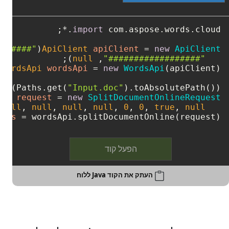
import
##-####"
(
ApiClient
apiClient
=
new
ApiClient
);

null
, 
"##################"
WordsApi
wordsApi
=
new
WordsApi
tes(Paths.get(
"Input.doc"
).toAbsolutePath());

est
request
=
new
SplitDocumentOnlineRequest
 
null
, 
null
, 
null
, 
null
, 
0
, 
0
, 
true
, 
null
   doc, 
ages
=
 wordsApi.splitDocumentOnline(request);
הפעל קוד
העתק את הקוד Java ללוח