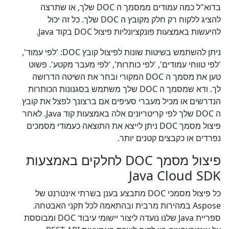
בדוא"ל כמה עמודים ממסמך ה DOC שלך, או שתרצה
להציג ללקוח רק חלק מקובץ ה DOC שלך. כל זה יכול
להיעשות באמצעות פונקציונליות פיצול DOC בקוד Java.
ניתן להשתמש בשיטות שונות לפיצול קובץ DOC: 'לפי עמוד',
'לפי טווחי עמודים', 'לפי כותרות', 'לפי מעבר מקטע'. פשוט
טען את מסמך ה DOC המקורי ובחר את השיטה הדרושה
לך. ודא שמסמך ה DOC שלך משתמש בסגנונות הכותרות
הנדרשים או מכיל מעברי סעיפים אם ברצונך לפצל את קובץ
ה DOC שלך לפי קריטריונים אלה באמצעות קוד Java. לאחר
פיצול מסמך DOC ניתן לייצא את התוצאה כעמודי מסמכים
נפרדים או כקבצים קטנים יותר.
פיצול מסמך DOC לחלקים באמצעות
Java Cloud SDK
כל פיצול מסמכי DOC מתבצע בענן בשרתי אינטרנט של
Aspose במהירות מרבית ובהתאמה לכל תקני האבטחה.
ספריית Java שלנו נועדה ליצור יישומי עיבוד DOC ומבוססת