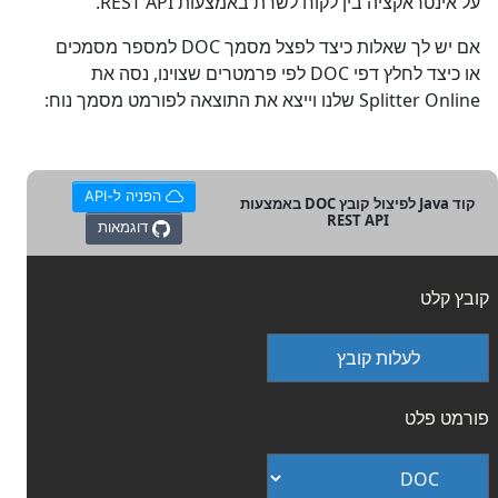
על אינטראקציה בין לקוח לשרת באמצעות REST API.
אם יש לך שאלות כיצד לפצל מסמך DOC למספר מסמכים
או כיצד לחלץ דפי DOC לפי פרמטרים שצוינו, נסה את
Splitter Online שלנו וייצא את התוצאה לפורמט מסמך נוח:
הפניה ל-API
קוד Java לפיצול קובץ DOC באמצעות
REST API
דוגמאות
קובץ קלט
לעלות קובץ
פורמט פלט