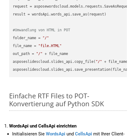
request = asposewordscloud.models.requests.SaveAsRequest(n
result = wordsApi.words_api.save_as(request)

#Umwandlung von HTML in POT
folder_name = 
"/"
file_name = 
"file.HTML"
out_path = 
"/"
 + file_name

asposeslidescloud.slides_api.copy_file(
"/"
 + file_name, f
asposeslidescloud.slides_api.save_presentation(file_name,
Einfache RTF Files to POT-
Konvertierung auf Python SDK
WordsApi und CellsApi einrichten
Initialisieren Sie
WordsApi
und
CellsApi
mit Ihrer Client-