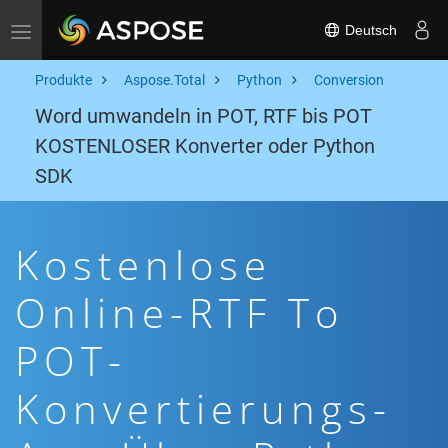
Deutsch
Toggle navigation
Produkte
Aspose.Total
Python
Conversion
Word umwandeln in POT, RTF bis POT
KOSTENLOSER Konverter oder Python
SDK
Kostenlose
Online-RTF To
POT-
Konvertierungs-