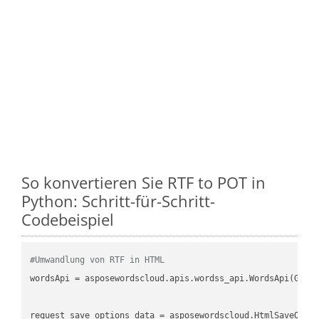
So konvertieren Sie RTF to POT in
Python: Schritt-für-Schritt-
Codebeispiel
#Umwandlung von RTF in HTML
wordsApi = asposewordscloud.apis.wordss_api.WordsApi(GetC
request_save_options_data = asposewordscloud.HtmlSaveOptio