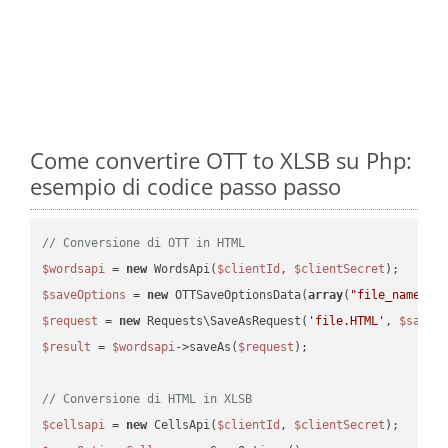
Come convertire OTT to XLSB su Php:
esempio di codice passo passo
// Conversione di OTT in HTML
$wordsapi
 = 
new
 WordsApi(
$clientId
, 
$clientSecret
$saveOptions
 = 
new
 OTTSaveOptionsData(
array
(
"file_name"
 =
$request
 = 
new
 Requests\SaveAsRequest(
'file.HTML'
, 
$saveO
$result
 = 
$wordsapi
->saveAs(
$request
);

// Conversione di HTML in XLSB
$cellsapi
 = 
new
 CellsApi(
$clientId
, 
$clientSecret