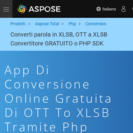
Italiano
Toggle navigation
Prodotti
Aspose.Total
Php
Conversion
Converti parola in XLSB, OTT a XLSB
Convertitore GRATUITO o PHP SDK
App Di
Conversione
Online Gratuita
Di OTT To XLSB
Tramite Php