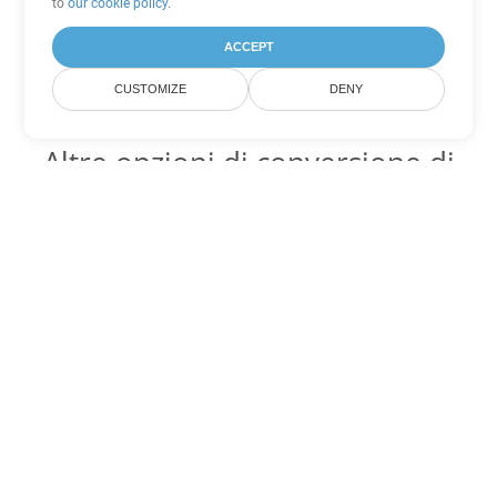
to
our cookie policy
.
ACCEPT
CUSTOMIZE
DENY
Altre opzioni di conversione di
Word
Converti OTT in DOC
DOC:
Microsoft Word Binary Format
Converti OTT in DOT
DOT:
Microsoft Word Template Files
Converti OTT in DOCX
DOCX:
Office 2007+ Word Document