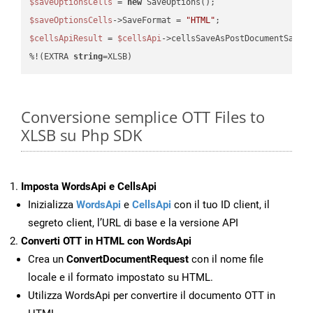
$saveOptionsCells
 = 
new
$saveOptionsCells
->SaveFormat = 
"HTML"
$cellsApiResult
 = 
$cellsApi
->cellsSaveAsPostDocumentSaveA
%!(EXTRA 
string
=XLSB)
Conversione semplice OTT Files to
XLSB su Php SDK
Imposta WordsApi e CellsApi
Inizializza
WordsApi
e
CellsApi
con il tuo ID client, il
segreto client, l’URL di base e la versione API
Converti OTT in HTML con WordsApi
Crea un
ConvertDocumentRequest
con il nome file
locale e il formato impostato su HTML.
Utilizza WordsApi per convertire il documento OTT in