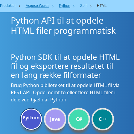
Produkter
Aspose.Words
Python
Split
HTML
Python API til at opdele
HTML filer programmatisk
Python SDK til at opdele HTML
fil og eksportere resultatet til
en lang række filformater
Brug Python biblioteket til at opdele HTML fil via
REST API. Opdel nemt to eller flere HTML filer i
dele ved hjælp af Python.
Python
Java
C#
C++