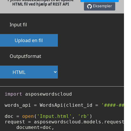
HTML fil ved hjælp af REST API
Eksempler
Input fil
Upload en fil
Outputformat
import
 asposewordscloud

words_api = WordsApi(client_id = 
'####-####
doc = 
open
(
'Input.html'
, 
'rb'
)

request = asposewordscloud.models.requests.
    document=doc, 
