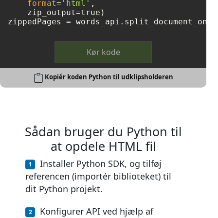
format
=
'html'
, 

    zip_output=true)

zippedPages = words_api.split_document_onli
Kør kode
Kopiér koden Python til udklipsholderen
Sådan bruger du Python til
at opdele HTML fil
Installer Python SDK, og tilføj
referencen (importér biblioteket) til
dit Python projekt.
Konfigurer API ved hjælp af