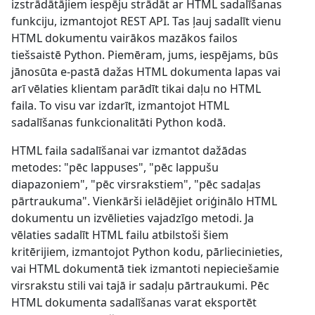
izstrādātājiem iespēju strādāt ar HTML sadalīšanas
funkciju, izmantojot REST API. Tas ļauj sadalīt vienu
HTML dokumentu vairākos mazākos failos
tiešsaistē Python. Piemēram, jums, iespējams, būs
jānosūta e-pastā dažas HTML dokumenta lapas vai
arī vēlaties klientam parādīt tikai daļu no HTML
faila. To visu var izdarīt, izmantojot HTML
sadalīšanas funkcionalitāti Python kodā.
HTML faila sadalīšanai var izmantot dažādas
metodes: "pēc lappuses", "pēc lappušu
diapazoniem", "pēc virsrakstiem", "pēc sadaļas
pārtraukuma". Vienkārši ielādējiet oriģinālo HTML
dokumentu un izvēlieties vajadzīgo metodi. Ja
vēlaties sadalīt HTML failu atbilstoši šiem
kritērijiem, izmantojot Python kodu, pārliecinieties,
vai HTML dokumentā tiek izmantoti nepieciešamie
virsrakstu stili vai tajā ir sadaļu pārtraukumi. Pēc
HTML dokumenta sadalīšanas varat eksportēt