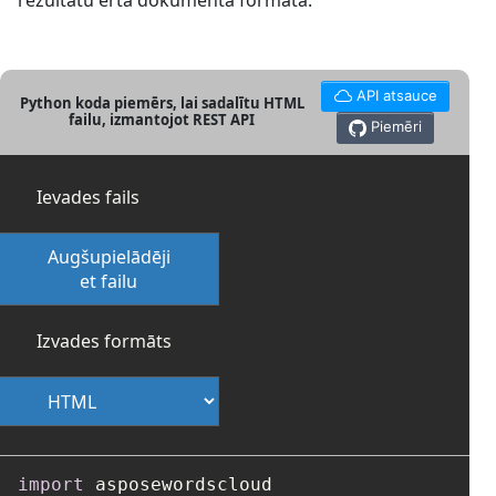
rezultātu ērtā dokumenta formātā:
API atsauce
Python koda piemērs, lai sadalītu HTML
failu, izmantojot REST API
Piemēri
Ievades fails
Augšupielādēji
et failu
Izvades formāts
import
 asposewordscloud
