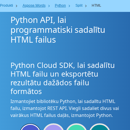
Produkti
Aspose.Words
Python
Split
HTML
Python API, lai
programmatiski sadalītu
HTML failus
Python Cloud SDK, lai sadalītu
HTML failu un eksportētu
rezultātu dažādos failu
formātos
Izmantojiet bibliotēku Python, lai sadalītu HTML
failu, izmantojot REST API. Viegli sadaliet divus vai
vairākus HTML failus daļās, izmantojot Python.