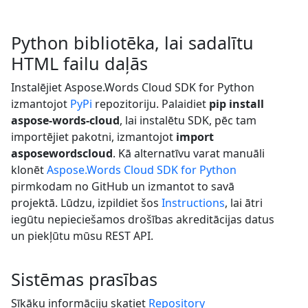
Python bibliotēka, lai sadalītu
HTML failu daļās
Instalējiet Aspose.Words Cloud SDK for Python
izmantojot
PyPi
repozitoriju. Palaidiet
pip install
aspose-words-cloud
, lai instalētu SDK, pēc tam
importējiet pakotni, izmantojot
import
asposewordscloud
. Kā alternatīvu varat manuāli
klonēt
Aspose.Words Cloud SDK for Python
pirmkodam no GitHub un izmantot to savā
projektā. Lūdzu, izpildiet šos
Instructions
, lai ātri
iegūtu nepieciešamos drošības akreditācijas datus
un piekļūtu mūsu REST API.
Sistēmas prasības
Sīkāku informāciju skatiet
Repository