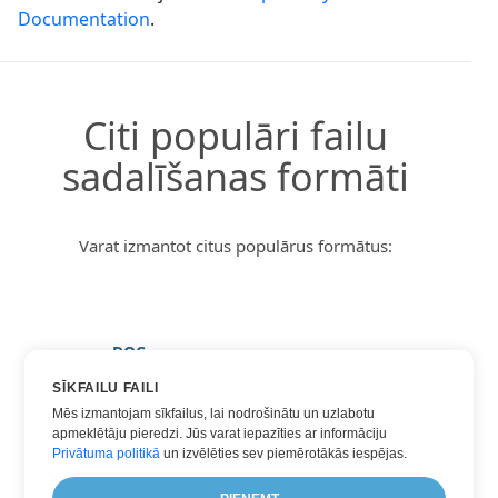
Documentation
.
Citi populāri failu
sadalīšanas formāti
Varat izmantot citus populārus formātus:
DOC
DOCX
SĪKFAILU FAILI
Mēs izmantojam sīkfailus, lai nodrošinātu un uzlabotu
PDF
apmeklētāju pieredzi. Jūs varat iepazīties ar informāciju
TXT
Privātuma politikā
un izvēlēties sev piemērotākās iespējas.
WORD