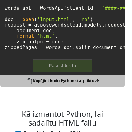
words_api = WordsApi(client_id = 
'####-####
doc = 
open
(
'Input.html'
, 
'rb'
)

request = asposewordscloud.models.requests.
    document=doc, 

format
=
'html'
, 

    zip_output=true)

zippedPages = words_api.split_document_onli
Palaist kodu
Kopējiet kodu Python starpliktuvē
Kā izmantot Python, lai
sadalītu HTML failu