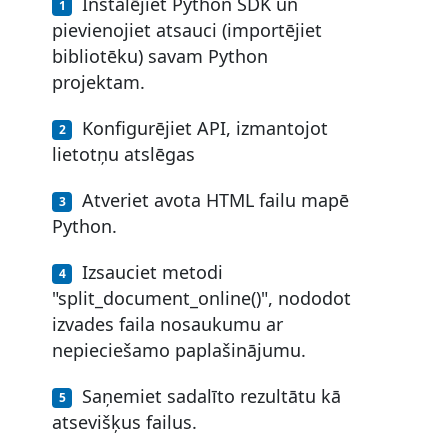
Instalējiet Python SDK un
pievienojiet atsauci (importējiet
bibliotēku) savam Python
projektam.
Konfigurējiet API, izmantojot
lietotņu atslēgas
Atveriet avota HTML failu mapē
Python.
Izsauciet metodi
"split_document_online()", nododot
izvades faila nosaukumu ar
nepieciešamo paplašinājumu.
Saņemiet sadalīto rezultātu kā
atsevišķus failus.