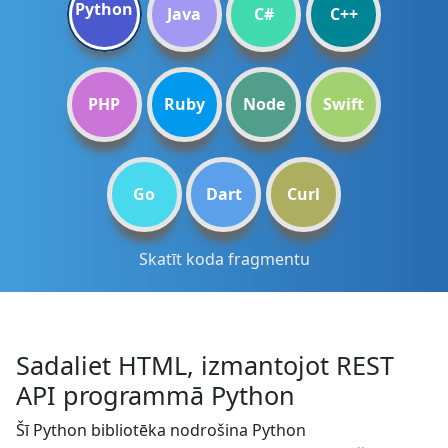
Python
Java
C#
C++
PHP
Ruby
Node
Swift
Go
Dart
Curl
Skatīt koda fragmentu
Sadaliet HTML, izmantojot REST
API programmā Python
Šī Python bibliotēka nodrošina Python