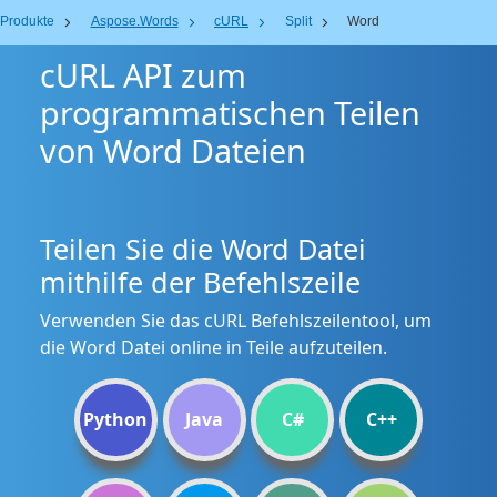
Produkte
Aspose.Words
cURL
Split
Word
cURL API zum
programmatischen Teilen
von Word Dateien
Teilen Sie die Word Datei
mithilfe der Befehlszeile
Verwenden Sie das cURL Befehlszeilentool, um
die Word Datei online in Teile aufzuteilen.
Python
Java
C#
C++