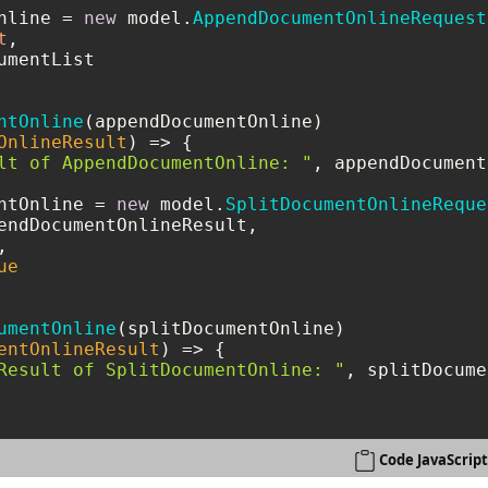
nline = 
new
 model.
AppendDocumentOnlineRequest
t
,

umentList

ntOnline
(appendDocumentOnline)

OnlineResult
) =>
 {    

lt of AppendDocumentOnline: "
, appendDocument
ntOnline = 
new
 model.
SplitDocumentOnlineReque
endDocumentOnlineResult,

,

ue
umentOnline
(splitDocumentOnline)

entOnlineResult
) =>
 {        

Result of SplitDocumentOnline: "
, splitDocume
Code JavaScrip