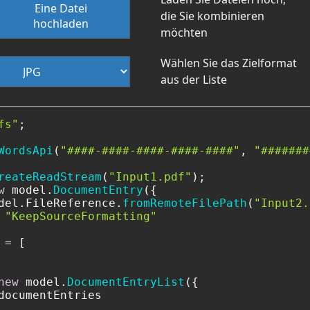
Eine Datei
die Sie kombinieren
hochladen
möchten
Wählen Sie das Zielformat
aus der Liste
fs"
;

WordsApi
(
"####-####-####-####-####"
, 
"#######
reateReadStream
(
"Input1.pdf"
w
 model.
DocumentEntry
({

del.
FileReference
.
fromRemoteFilePath
(
"Input2.
 
"KeepSourceFormatting"
= [

new
 model.
DocumentEntryList
({

documentEntries
