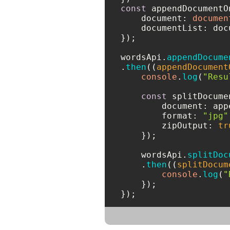
const
 appendDocumentO
document
: 
documen
documentList
: doc
});

wordsApi.
appendDocume
.
then
(
(
appendDocument
console
.
log
(
"Resu
const
 splitDocume
document
: app
format
: 
"jpg"
zipOutput
: 
tr
    });

    wordsApi.
splitDoc
    .
then
(
(
splitDocum
console
.
log
(
"
    });

});