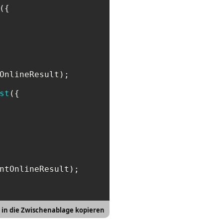
({

OnlineResult);

st
({

ntOnlineResult);

t in die Zwischenablage kopieren