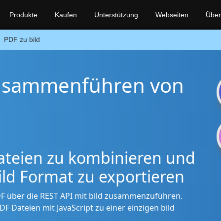
Produkte
Kaufen
Unterstützung
Webseiten
Über
PDF zu bild
usammenführen von
teien zu kombinieren und
ild Format zu exportieren
F über die REST API mit bild zusammenzuführen.
F Dateien mit JavaScript zu einer einzigen bild