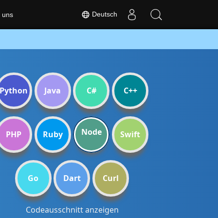
Deutsch
 uns
Python
Java
C#
C++
Node
PHP
Ruby
Swift
Go
Dart
Curl
Codeausschnitt anzeigen