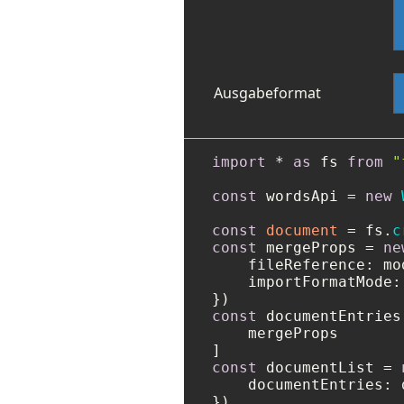
Ausgabeformat
import
 * 
as
 fs 
from
"
const
 wordsApi = 
new
const
document
 = fs.
c
const
 mergeProps = 
ne
fileReference
: mo
importFormatMode
:
const
 documentEntries 
    mergeProps

const
 documentList = 
documentEntries
: 