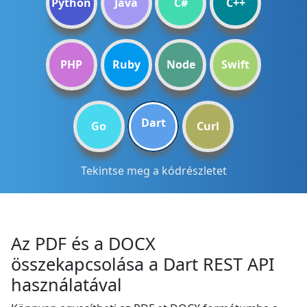
Python
Java
C#
C++
PHP
Ruby
Node
Swift
Dart
Go
Curl
Tekintse meg a kódrészletet
Az PDF és a DOCX
összekapcsolása a Dart REST API
használatával