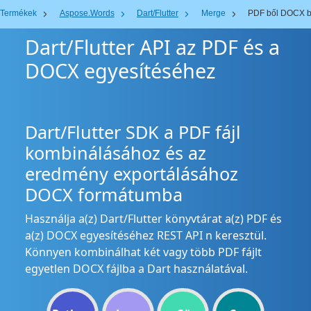
Termékek
Aspose.Words
Dart/Flutter
Merge
PDF ből DOCX 
Dart/Flutter API az PDF és a
DOCX egyesítéséhez
Dart/Flutter SDK a PDF fájl
kombinálásához és az
eredmény exportálásához
DOCX formátumba
Használja a(z) Dart/Flutter könyvtárat a(z) PDF és
a(z) DOCX egyesítéséhez REST API n keresztül.
Könnyen kombinálhat két vagy több PDF fájlt
egyetlen DOCX fájlba a Dart használatával.