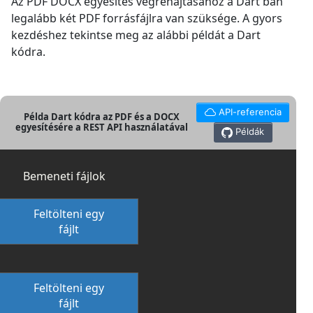
Az PDF DOCX egyesítés végrehajtásához a Dart ban
legalább két PDF forrásfájlra van szüksége. A gyors
kezdéshez tekintse meg az alábbi példát a Dart
kódra.
API-referencia
Példa Dart kódra az PDF és a DOCX
egyesítésére a REST API használatával
Példák
Bemeneti fájlok
Feltölteni egy
fájlt
Feltölteni egy
fájlt