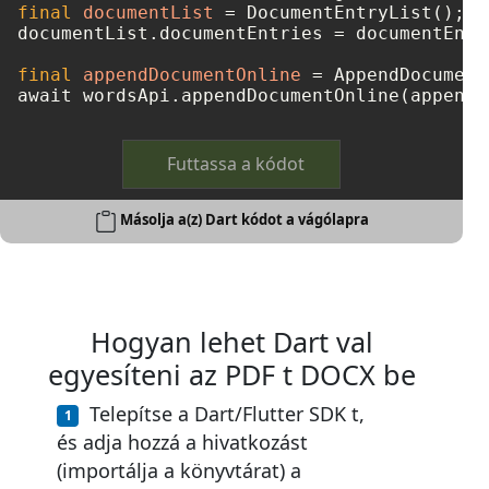
final
documentList
=
 DocumentEntryList();

documentList.documentEntries = documentEntri
final
appendDocumentOnline
=
 AppendDocument
Futtassa a kódot
Másolja a(z) Dart kódot a vágólapra
Hogyan lehet Dart val
egyesíteni az PDF t DOCX be
Telepítse a Dart/Flutter SDK t,
és adja hozzá a hivatkozást
(importálja a könyvtárat) a