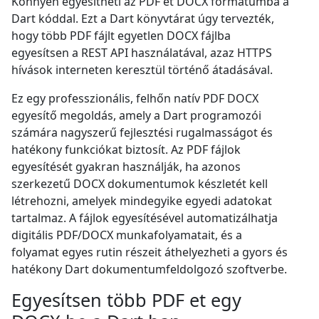
Könnyen egyesítheti az PDF et DOCX formátumba a
Dart kóddal. Ezt a Dart könyvtárat úgy tervezték,
hogy több PDF fájlt egyetlen DOCX fájlba
egyesítsen a REST API használatával, azaz HTTPS
hívások interneten keresztül történő átadásával.
Ez egy professzionális, felhőn natív PDF DOCX
egyesítő megoldás, amely a Dart programozói
számára nagyszerű fejlesztési rugalmasságot és
hatékony funkciókat biztosít. Az PDF fájlok
egyesítését gyakran használják, ha azonos
szerkezetű DOCX dokumentumok készletét kell
létrehozni, amelyek mindegyike egyedi adatokat
tartalmaz. A fájlok egyesítésével automatizálhatja
digitális PDF/DOCX munkafolyamatait, és a
folyamat egyes rutin részeit áthelyezheti a gyors és
hatékony Dart dokumentumfeldolgozó szoftverbe.
Egyesítsen több PDF et egy