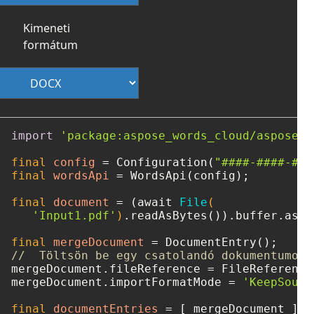
Kimeneti
formátum
import
'package:aspose_words_cloud/aspose_w
final
config
=
 Configuration(
"####-####-###
final
wordsApi
=
 WordsApi(config);

final
document
=
 (await 
File
(

'Input1.pdf'
)
.readAsBytes()).buffer.asBy
final
mergeDocument
=
//  Töltsön be egy csatolandó dokumentumot 
mergeDocument.fileReference = FileReference
mergeDocument.importFormatMode = 
'KeepSourc
final
documentEntries
=