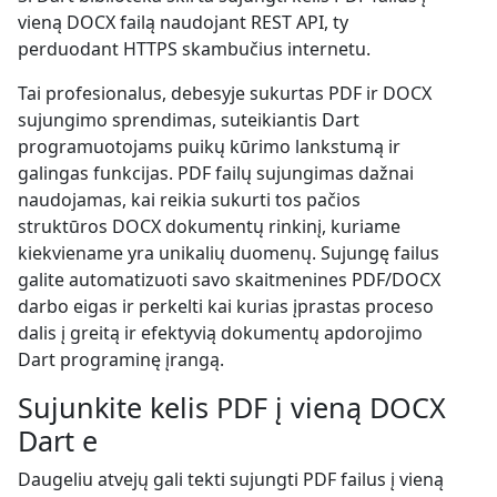
vieną DOCX failą naudojant REST API, ty
perduodant HTTPS skambučius internetu.
Tai profesionalus, debesyje sukurtas PDF ir DOCX
sujungimo sprendimas, suteikiantis Dart
programuotojams puikų kūrimo lankstumą ir
galingas funkcijas. PDF failų sujungimas dažnai
naudojamas, kai reikia sukurti tos pačios
struktūros DOCX dokumentų rinkinį, kuriame
kiekviename yra unikalių duomenų. Sujungę failus
galite automatizuoti savo skaitmenines PDF/DOCX
darbo eigas ir perkelti kai kurias įprastas proceso
dalis į greitą ir efektyvią dokumentų apdorojimo
Dart programinę įrangą.
Sujunkite kelis PDF į vieną DOCX
Dart e
Daugeliu atvejų gali tekti sujungti PDF failus į vieną