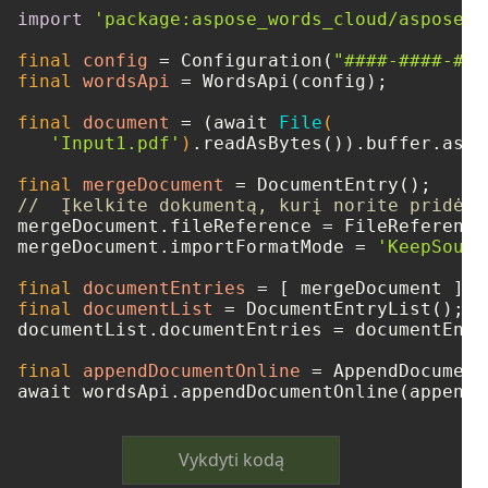
import
'package:aspose_words_cloud/aspose_w
final
config
=
 Configuration(
"####-####-###
final
wordsApi
=
 WordsApi(config);

final
document
=
 (await 
File
(

'Input1.pdf'
)
.readAsBytes()).buffer.asBy
final
mergeDocument
=
//  Įkelkite dokumentą, kurį norite pridėti
mergeDocument.fileReference = FileReference
mergeDocument.importFormatMode = 
'KeepSourc
final
documentEntries
=
final
documentList
=
 DocumentEntryList();

documentList.documentEntries = documentEntri
final
appendDocumentOnline
=
 AppendDocument
Vykdyti kodą