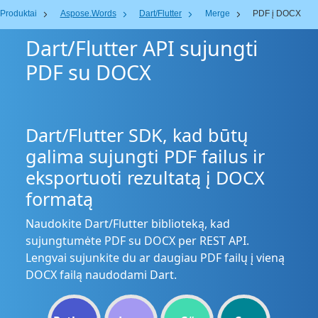
Produktai
Aspose.Words
Dart/Flutter
Merge
PDF į DOCX
Dart/Flutter API sujungti
PDF su DOCX
Dart/Flutter SDK, kad būtų
galima sujungti PDF failus ir
eksportuoti rezultatą į DOCX
formatą
Naudokite Dart/Flutter biblioteką, kad
sujungtumėte PDF su DOCX per REST API.
Lengvai sujunkite du ar daugiau PDF failų į vieną
DOCX failą naudodami Dart.