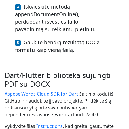
Iškvieskite metodą
appendDocumentOnline(),
perduodant išvesties failo
pavadinimą su reikiamu plėtiniu.
Gaukite bendrą rezultatą DOCX
formatu kaip vieną failą.
Dart/Flutter biblioteka sujungti
PDF su DOCX
Aspose.Words Cloud SDK for Dart
šaltinio kodui iš
GitHub ir naudokite jį savo projekte. Pridėkite šią
priklausomybę prie savo pubspec.yaml:
dependencies: aspose_words_cloud: 22.4.0
Vykdykite šias
Instructions
, kad greitai gautumėte