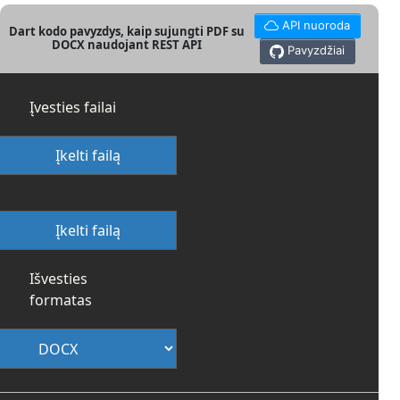
API nuoroda
Dart kodo pavyzdys, kaip sujungti PDF su
DOCX naudojant REST API
Pavyzdžiai
Įvesties failai
Įkelti failą
Įkelti failą
Išvesties
formatas