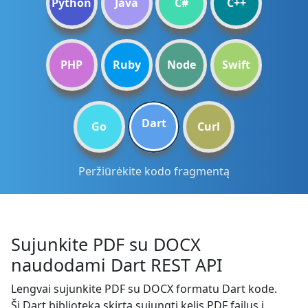
Python
Java
C#
C++
PHP
Ruby
Node
Swift
Dart
Go
Curl
Peržiūrėkite kodo fragmentą
Sujunkite PDF su DOCX
naudodami Dart REST API
Lengvai sujunkite PDF su DOCX formatu Dart kode.
Ši Dart biblioteka skirta sujungti kelis PDF failus į