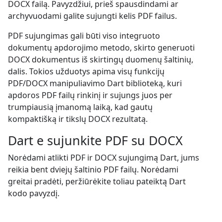
DOCX failą. Pavyzdžiui, prieš spausdindami ar
archyvuodami galite sujungti kelis PDF failus.
PDF sujungimas gali būti viso integruoto
dokumentų apdorojimo metodo, skirto generuoti
DOCX dokumentus iš skirtingų duomenų šaltinių,
dalis. Tokios užduotys apima visų funkcijų
PDF/DOCX manipuliavimo Dart biblioteką, kuri
apdoros PDF failų rinkinį ir sujungs juos per
trumpiausią įmanomą laiką, kad gautų
kompaktišką ir tikslų DOCX rezultatą.
Dart e sujunkite PDF su DOCX
Norėdami atlikti PDF ir DOCX sujungimą Dart, jums
reikia bent dviejų šaltinio PDF failų. Norėdami
greitai pradėti, peržiūrėkite toliau pateiktą Dart
kodo pavyzdį.