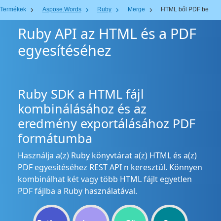
Termékek
Aspose.Words
Ruby
Merge
HTML ből PDF be
Ruby API az HTML és a PDF
egyesítéséhez
Ruby SDK a HTML fájl
kombinálásához és az
eredmény exportálásához PDF
formátumba
Használja a(z) Ruby könyvtárat a(z) HTML és a(z)
PDF egyesítéséhez REST API n keresztül. Könnyen
kombinálhat két vagy több HTML fájlt egyetlen
PDF fájlba a Ruby használatával.