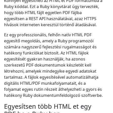
Könnyen egyesítheti az HTML et PDF formátumba a
Ruby kóddal. Ezt a Ruby könyvtárat úgy tervezték,
hogy több HTML fájlt egyetlen PDF fájlba
egyesítsen a REST API használatával, azaz HTTPS
hívások interneten keresztül történő átadásával.
Ez egy professzionális, felhőn natív HTML PDF
egyesítő megoldás, amely a Ruby programozói
számára nagyszerű fejlesztési rugalmasságot és
hatékony funkciókat biztosít. Az HTML fájlok
egyesítését gyakran használják, ha azonos
szerkezetű PDF dokumentumok készletét kell
létrehozni, amelyek mindegyike egyedi adatokat
tartalmaz. A fájlok egyesítésével automatizálhatja
digitális HTML/PDF munkafolyamatait, és a
folyamat egyes rutin részeit áthelyezheti a gyors és
hatékony Ruby dokumentumfeldolgozó szoftverbe.
Egyesítsen több HTML et egy