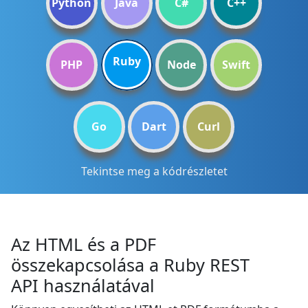
Python
Java
C#
C++
Ruby
PHP
Node
Swift
Go
Dart
Curl
Tekintse meg a kódrészletet
Az HTML és a PDF
összekapcsolása a Ruby REST
API használatával