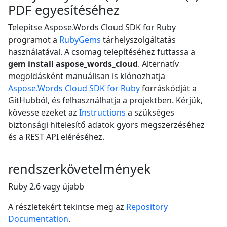
PDF egyesítéséhez
Telepítse Aspose.Words Cloud SDK for Ruby
programot a
RubyGems
tárhelyszolgáltatás
használatával. A csomag telepítéséhez futtassa a
gem install aspose_words_cloud
. Alternatív
megoldásként manuálisan is klónozhatja
Aspose.Words Cloud SDK for Ruby
forráskódját a
GitHubból, és felhasználhatja a projektben. Kérjük,
kövesse ezeket az
Instructions
a szükséges
biztonsági hitelesítő adatok gyors megszerzéséhez
és a REST API eléréséhez.
rendszerkövetelmények
Ruby 2.6 vagy újabb
A részletekért tekintse meg az
Repository
Documentation
.