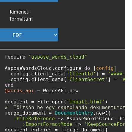
Kimeneti
formátum
require
'aspose_words_cloud'
AsposeWordsCloud.configure 
do
 |
config
|

  config.client_data[
'ClientId'
] = 
'####-##
  config.client_data[
'ClientSecret'
] = 
'###
end
@words_api
 = WordsAPI.new

document = File.open(
'Input1.html'
#  Töltsön be egy csatolandó dokumentumot a
merge_document = 
DocumentEntry
.new({

:FileReference
 => AsposeWordsCloud::File
:ImportFormatMode
 => 
'KeepSourceForma
document_entries = [merge_document]
