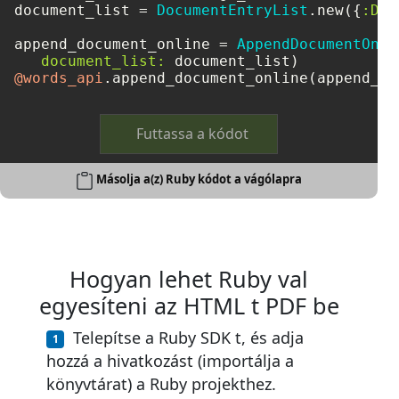
document_list = 
DocumentEntryList
.new({
:Doc
append_document_online = 
AppendDocumentOnli
document_list:
@words_api
Futtassa a kódot
Másolja a(z) Ruby kódot a vágólapra
Hogyan lehet Ruby val
egyesíteni az HTML t PDF be
Telepítse a Ruby SDK t, és adja
hozzá a hivatkozást (importálja a
könyvtárat) a Ruby projekthez.