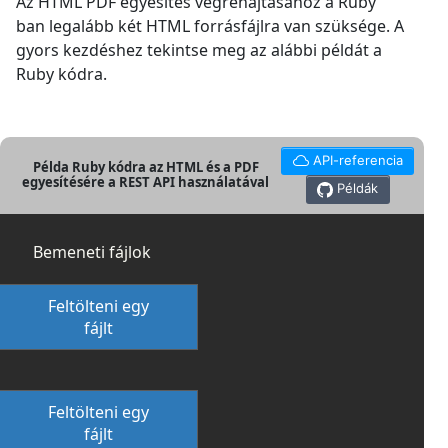
Az HTML PDF egyesítés végrehajtásához a Ruby
ban legalább két HTML forrásfájlra van szüksége. A
gyors kezdéshez tekintse meg az alábbi példát a
Ruby kódra.
API-referencia
Példa Ruby kódra az HTML és a PDF
egyesítésére a REST API használatával
Példák
Bemeneti fájlok
Feltölteni egy
fájlt
Feltölteni egy
fájlt