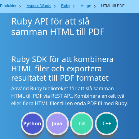
Produkter
Aspose.Words
Ruby
Merge
HTML till PDF
Ruby API för att slå
samman HTML till PDF
Ruby SDK för att kombinera
HTML filer och exportera
resultatet till PDF formatet
Använd Ruby biblioteket för att slå samman
HTML till PDF via REST API. Kombinera enkelt två
eller flera HTML filer till en enda PDF fil med Ruby.
Python
Java
C#
C++