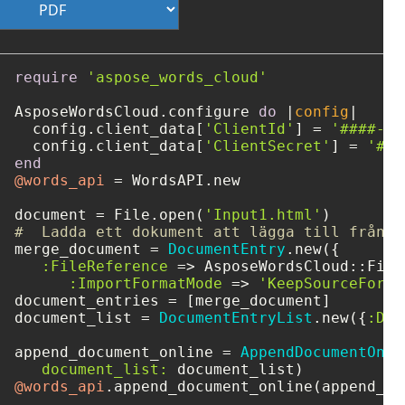
require
'aspose_words_cloud'
AsposeWordsCloud.configure 
do
 |
config
|

  config.client_data[
'ClientId'
] = 
'####-##
  config.client_data[
'ClientSecret'
] = 
'###
end
@words_api
 = WordsAPI.new

document = File.open(
'Input1.html'
#  Ladda ett dokument att lägga till från m
merge_document = 
DocumentEntry
.new({

:FileReference
 => AsposeWordsCloud::File
:ImportFormatMode
 => 
'KeepSourceForma
document_entries = [merge_document]

document_list = 
DocumentEntryList
.new({
:Doc
append_document_online = 
AppendDocumentOnli
document_list:
@words_api