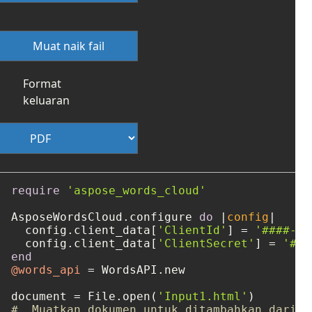
Muat naik fail
Format
keluaran
require
'aspose_words_cloud'
AsposeWordsCloud.configure 
do
 |
config
|

  config.client_data[
'ClientId'
] = 
'####-##
  config.client_data[
'ClientSecret'
] = 
'###
end
@words_api
 = WordsAPI.new

document = File.open(
'Input1.html'
#  Muatkan dokumen untuk ditambahkan daripa