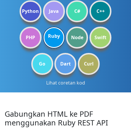
Python
Java
C#
C++
Ruby
PHP
Node
Swift
Go
Dart
Curl
Lihat coretan kod
Gabungkan HTML ke PDF
menggunakan Ruby REST API