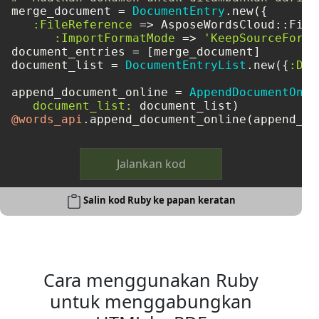
merge_document = 
DocumentEntry
.new({

:FileReference
 => AsposeWordsCloud::File
:ImportFormatMode
 => 
'KeepSourceForma
document_entries = [merge_document]

document_list = 
DocumentEntryList
.new({
:Doc
append_document_online = 
AppendDocumentOnli
document_list:
@words_api
Jalankan kod
Salin kod Ruby ke papan keratan
Cara menggunakan Ruby
untuk menggabungkan