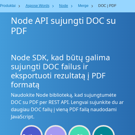
Produktai
Aspose.Words
Node
Merge
DOC į PDF
Node API sujungti DOC su
PDF
Node SDK, kad būtų galima
sujungti DOC failus ir
eksportuoti rezultatą į PDF
formatą
Naudokite Node biblioteką, kad sujungtumėte
DOC su PDF per REST API. Lengvai sujunkite du ar
daugiau DOC failų į vieną PDF failą naudodami
JavaScript.