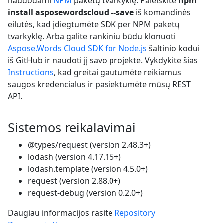
naudodami
NPM
paketų tvarkyklę. Paleiskite
npm
install asposewordscloud --save
iš komandinės
eilutės, kad įdiegtumėte SDK per NPM paketų
tvarkyklę. Arba galite rankiniu būdu klonuoti
Aspose.Words Cloud SDK for Node.js
šaltinio kodui
iš GitHub ir naudoti jį savo projekte. Vykdykite šias
Instructions
, kad greitai gautumėte reikiamus
saugos kredencialus ir pasiektumėte mūsų REST
API.
Sistemos reikalavimai
@types/request (version 2.48.3+)
lodash (version 4.17.15+)
lodash.template (version 4.5.0+)
request (version 2.88.0+)
request-debug (version 0.2.0+)
Daugiau informacijos rasite
Repository