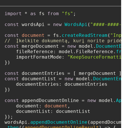
import
 * 
as
 fs 
from
"fs"
;

const
 wordsApi = 
new
WordsApi
(
"####-####-##
const
document
 = fs.
createReadStream
(
"Input
//  Įkelkite dokumentą, kurį norite pridėti
const
 mergeDocument = 
new
 model.
DocumentEnt
fileReference
: model.
FileReference
.
from
importFormatMode
: 
"KeepSourceFormatting
})

const
const
 documentList = 
new
 model.
DocumentEntr
documentEntries
: documentEntries

})

const
 appendDocumentOnline = 
new
 model.
Appe
document
: 
document
,

documentList
: documentList

});

wordsApi.
appendDocumentOnline
(appendDocumen
.
then
(
(
appendDocumentOnlineResult
) =>
 {
