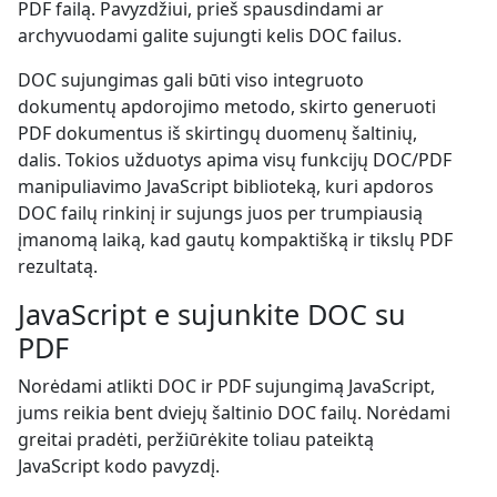
PDF failą. Pavyzdžiui, prieš spausdindami ar
archyvuodami galite sujungti kelis DOC failus.
DOC sujungimas gali būti viso integruoto
dokumentų apdorojimo metodo, skirto generuoti
PDF dokumentus iš skirtingų duomenų šaltinių,
dalis. Tokios užduotys apima visų funkcijų DOC/PDF
manipuliavimo JavaScript biblioteką, kuri apdoros
DOC failų rinkinį ir sujungs juos per trumpiausią
įmanomą laiką, kad gautų kompaktišką ir tikslų PDF
rezultatą.
JavaScript e sujunkite DOC su
PDF
Norėdami atlikti DOC ir PDF sujungimą JavaScript,
jums reikia bent dviejų šaltinio DOC failų. Norėdami
greitai pradėti, peržiūrėkite toliau pateiktą
JavaScript kodo pavyzdį.