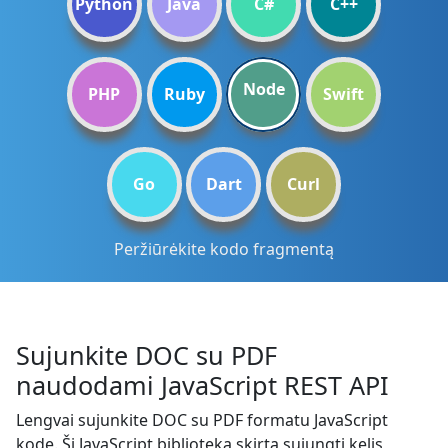
Python
Java
C#
C++
Node
PHP
Ruby
Swift
Go
Dart
Curl
Peržiūrėkite kodo fragmentą
Sujunkite DOC su PDF
naudodami JavaScript REST API
Lengvai sujunkite DOC su PDF formatu JavaScript
kode. Ši JavaScript biblioteka skirta sujungti kelis