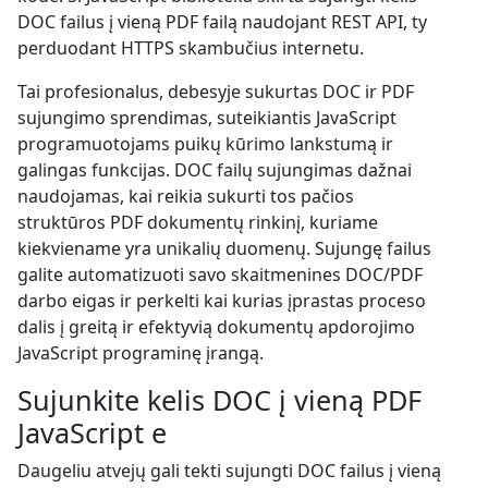
DOC failus į vieną PDF failą naudojant REST API, ty
perduodant HTTPS skambučius internetu.
Tai profesionalus, debesyje sukurtas DOC ir PDF
sujungimo sprendimas, suteikiantis JavaScript
programuotojams puikų kūrimo lankstumą ir
galingas funkcijas. DOC failų sujungimas dažnai
naudojamas, kai reikia sukurti tos pačios
struktūros PDF dokumentų rinkinį, kuriame
kiekviename yra unikalių duomenų. Sujungę failus
galite automatizuoti savo skaitmenines DOC/PDF
darbo eigas ir perkelti kai kurias įprastas proceso
dalis į greitą ir efektyvią dokumentų apdorojimo
JavaScript programinę įrangą.
Sujunkite kelis DOC į vieną PDF
JavaScript e
Daugeliu atvejų gali tekti sujungti DOC failus į vieną