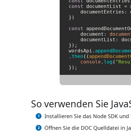
const
const
 documentList = 
documentEntries
: 
})

const
 appendDocumentO
document
: 
documen
documentList
: doc
});

wordsApi.
appendDocume
.
then
(
(
appendDocument
console
.
log
(
"Resu
So verwenden Sie Jav
Installieren Sie das Node SDK und 
Öffnen Sie die DOC Quelldatei in Ja