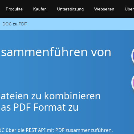
Produkte
Kaufen
Unterstützung
Webseiten
Über
DOC zu PDF
usammenführen von
teien zu kombinieren
das PDF Format zu
OC über die REST API mit PDF zusammenzuführen.