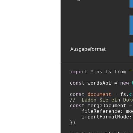
Ausgabeformat
import
 * 
as
 fs 
from
"
const
 wordsApi = 
new
const
document
 = fs.
c
//  Laden Sie ein Dok
const
 mergeDocument =
fileReference
: mo
importFormatMode
:
})
