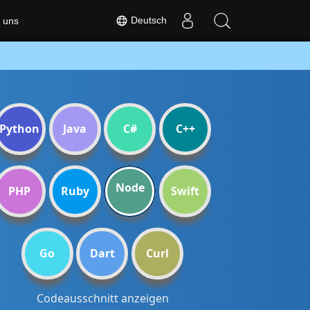
Deutsch
 uns
Python
Java
C#
C++
Node
PHP
Ruby
Swift
Go
Dart
Curl
Codeausschnitt anzeigen