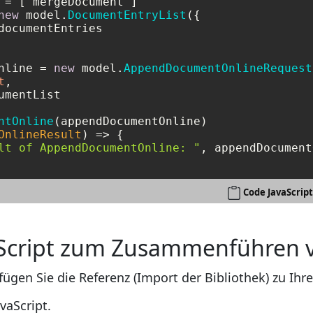
new
 model.
DocumentEntryList
({

documentEntries

nline = 
new
 model.
AppendDocumentOnlineRequest
t
,

umentList

ntOnline
(appendDocumentOnline)

OnlineResult
) =>
 {

lt of AppendDocumentOnline: "
, appendDocument
Code JavaScrip
aScript zum Zusammenführen 
fügen Sie die Referenz (Import der Bibliothek) zu Ih
vaScript.