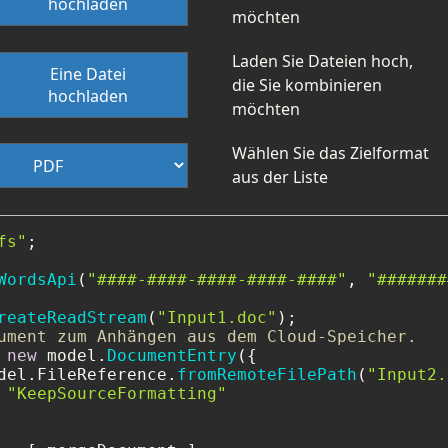
hochladen
möchten
Laden Sie Dateien hoch,
Eine Datei
die Sie kombinieren
hochladen
möchten
Wählen Sie das Zielformat
aus der Liste
fs"
;

WordsApi
(
"####-####-####-####-####"
, 
"#######
reateReadStream
(
"Input1.doc"
ument zum Anhängen aus dem Cloud-Speicher.
 
new
 model.
DocumentEntry
({

del.
FileReference
.
fromRemoteFilePath
(
"Input2.
 
"KeepSourceFormatting"