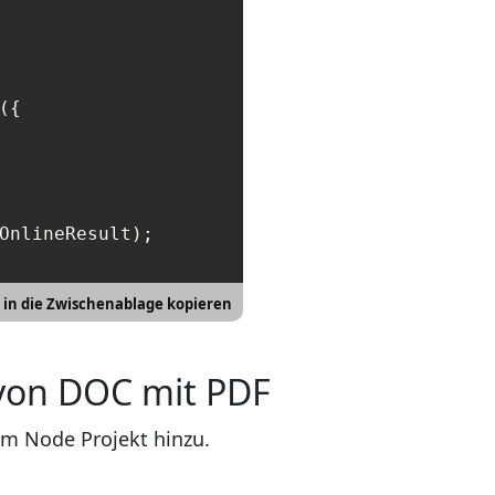
({

OnlineResult);

t in die Zwischenablage kopieren
von DOC mit PDF
rem Node Projekt hinzu.