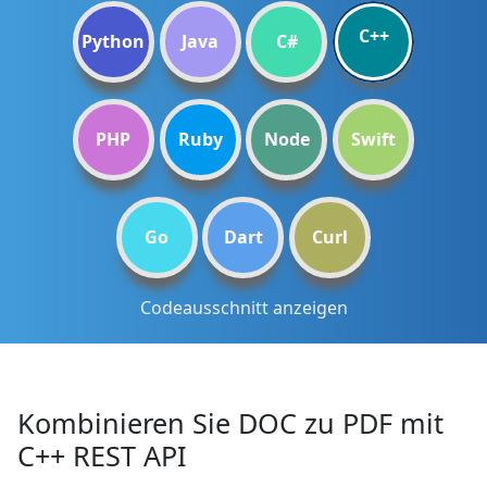
C++
Python
Java
C#
PHP
Ruby
Node
Swift
Go
Dart
Curl
Codeausschnitt anzeigen
Kombinieren Sie DOC zu PDF mit
C++ REST API