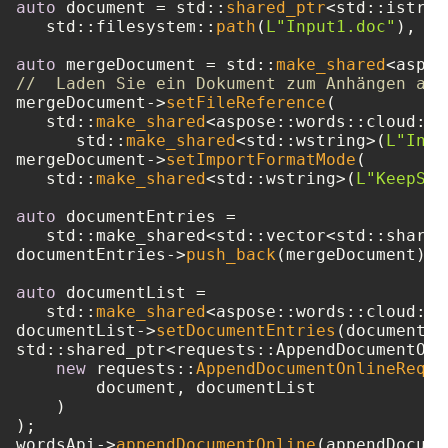
auto
 document = std::
shared_ptr
<std::istrea
   std::filesystem::
path
(
L"Input1.doc"
), st
auto
 mergeDocument = std::
make_shared
//  Laden Sie ein Dokument zum Anhängen aus
mergeDocument->
setFileReference
(

   std::
make_shared
<aspose::words::cloud::m
      std::
make_shared
<std::wstring>(
L"Inpu
mergeDocument->
setImportFormatMode
(

   std::
make_shared
<std::wstring>(
L"KeepSou
auto
 documentEntries = 

   std::make_shared<std::vector<std::shared
documentEntries->
push_back
(mergeDocument);

auto
 documentList = 

   std::
make_shared
<aspose::words::cloud::m
documentList->
setDocumentEntries
(documentEn
std::shared_ptr<requests::AppendDocumentOnl
new
 requests::
AppendDocumentOnlineReque
        document, documentList

    )

);

wordsApi->
appendDocumentOnline