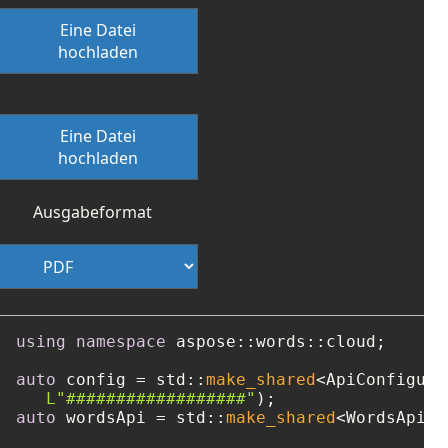
Eine Datei
hochladen
Eine Datei
hochladen
Ausgabeformat
using
namespace
 aspose::words::cloud;

auto
 config = std::
make_shared
<ApiConfigura
L"##################"
auto
 wordsApi = std::
make_shared
<WordsApi>(