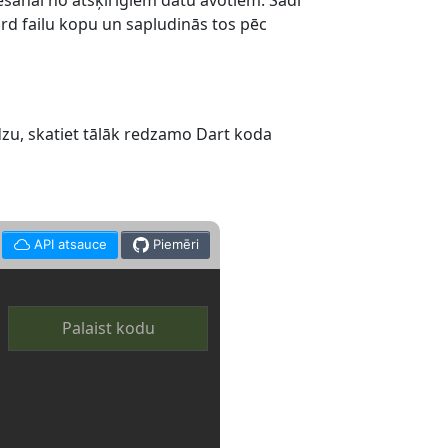
anai no atšķirīgiem datu avotiem. Šādi
rd failu kopu un sapludinās tos pēc
ūdzu, skatiet tālāk redzamo Dart koda
API atsauce
Piemēri
Palaist kodu