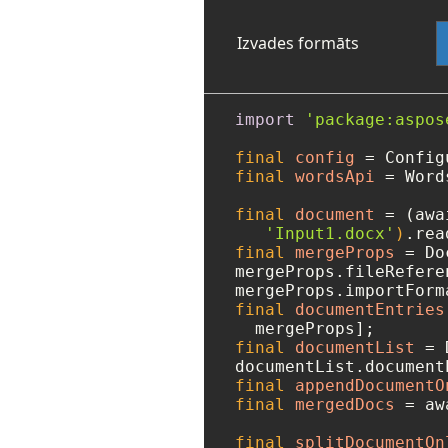
Izvades formāts
import
'package:aspos
final
config
=
 Config
final
wordsApi
=
 Word
final
document
=
 (awa
'Input1.docx'
)
final
mergeProps
=
 Do
mergeProps.fileRefere
mergeProps.importForm
final
documentEntries
final
documentList
=
 
final
appendDocumentO
final
mergedDocs
=
 aw
final
splitDocumentOn