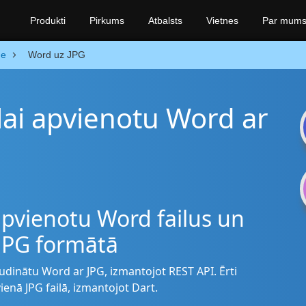
Produkti
Pirkums
Atbalsts
Vietnes
Par mum
ge
Word uz JPG
 lai apvienotu Word ar
 apvienotu Word failus un
 JPG formātā
pludinātu Word ar JPG, izmantojot REST API. Ērti
ienā JPG failā, izmantojot Dart.