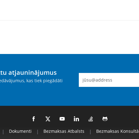
ktu atjauninājumus
dāvājumus, kas tiek piegādāti
|
Dokumenti
|
Bezmaksas Atbalsts
|
Bezmaksas Konsultāc