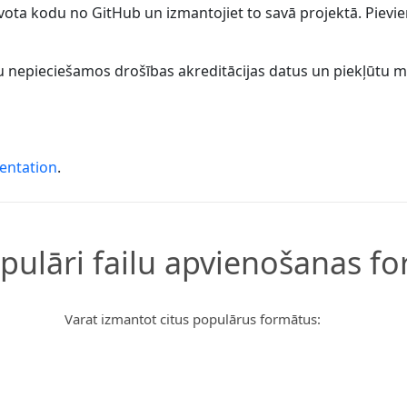
ota kodu no GitHub un izmantojiet to savā projektā. Pievi
gūtu nepieciešamos drošības akreditācijas datus un piekļūtu 
entation
.
opulāri failu apvienošanas fo
Varat izmantot citus populārus formātus: