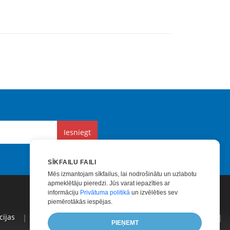
Iesniegt
SĪKFAILU FAILI
Mēs izmantojam sīkfailus, lai nodrošinātu un uzlabotu
apmeklētāju pieredzi. Jūs varat iepazīties ar
informāciju
Privātuma politikā
un izvēlēties sev
piemērotākās iespējas.
ijas
|
Apmaksāts Atbalsts
|
Apmaksātas Konsultācijas
|
PIEŅEMT