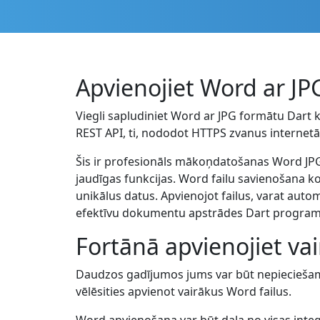
Apvienojiet Word ar JP
Viegli sapludiniet Word ar JPG formātu Dart ko
REST API, ti, nododot HTTPS zvanus internetā
Šis ir profesionāls mākoņdatošanas Word JPG
jaudīgas funkcijas. Word failu savienošana ko
unikālus datus. Apvienojot failus, varat aut
efektīvu dokumentu apstrādes Dart progra
Fortānā apvienojiet va
Daudzos gadījumos jums var būt nepieciešams
vēlēsities apvienot vairākus Word failus.