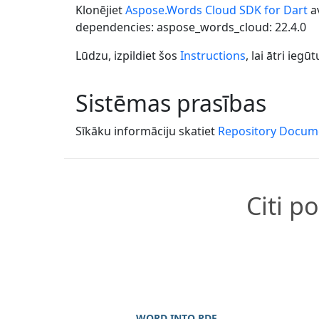
Klonējiet
Aspose.Words Cloud SDK for Dart
av
dependencies: aspose_words_cloud: 22.4.0
Lūdzu, izpildiet šos
Instructions
, lai ātri ie
Sistēmas prasības
Sīkāku informāciju skatiet
Repository Docum
Citi p
WORD INTO PDF