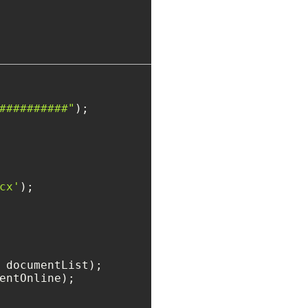
##########"
cx'
);

entOnline);


