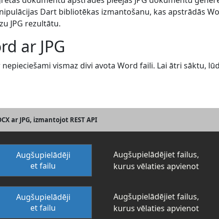
egrētās dokumentu apstrādes pieejas JPG dokumentu ģenerēš
ipulācijas Dart bibliotēkas izmantošanu, kas apstrādās Wo
zu JPG rezultātu.
rd ar JPG
nepieciešami vismaz divi avota Word faili. Lai ātri sāktu, l
CX ar JPG, izmantojot REST API
Augšupielādējiet failus,
Augšupielādēji
et failu
kurus vēlaties apvienot
Augšupielādējiet failus,
Augšupielādēji
et failu
kurus vēlaties apvienot