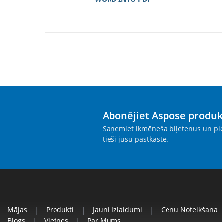
Abonējiet Aspose produ
Saņemiet ikmēneša biļetenus un pie
tieši jūsu pastkastē.
Mājas
|
Produkti
|
Jauni Izlaidumi
|
Cenu Noteikšana
Blogs
|
Vietnes
|
Par Mums