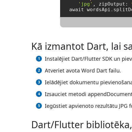
'jpg'
, zipOutput: 
Kā izmantot Dart, lai 
Instalējiet Dart/Flutter SDK un pie
Atveriet avota Word Dart failu.
Ielādējiet dokumentu pievienošan
Izsauciet metodi appendDocumentO
Iegūstiet apvienoto rezultātu JPG f
Dart/Flutter bibliotēka