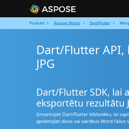
Produkti
Aspose.Words
Dart/Flutter
Mer
Dart/Flutter API,
JPG
Dart/Flutter SDK, lai
eksportētu rezultātu
Izmantojiet Dart/Flutter bibliotēku, lai sa
apvienojiet divus vai vairākus Word failus v