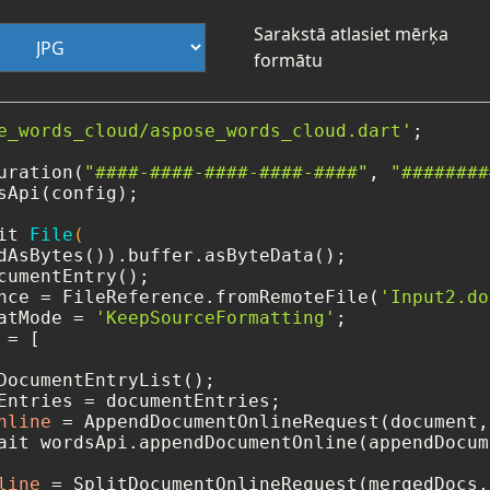
Sarakstā atlasiet mērķa
formātu
e_words_cloud/aspose_words_cloud.dart'
;

uration(
"####-####-####-####-####"
, 
"########
sApi(config);

it 
File
(

cumentEntry();

nce = FileReference.fromRemoteFile(
'Input2.do
atMode = 
'KeepSourceFormatting'
=
 [

DocumentEntryList();

nline
=
ait wordsApi.appendDocumentOnline(appendDocum
line
=
 SplitDocumentOnlineRequest(mergedDocs, 