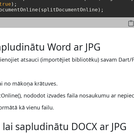
true
);

sapludinātu Word ar JPG
vienojiet atsauci (importējiet bibliotēku) savam Dart/
ai no mākoņa krātuves.
nline(), nododot izvades faila nosaukumu ar nepie
ormātā kā vienu failu.
, lai sapludinātu DOCX ar JPG