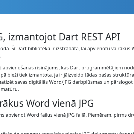
G, izmantojot Dart REST API
dā. Šī Dart bibliotēka ir izstrādāta, lai apvienotu vairākus 
.
 apvienošanas risinājums, kas Dart programmētājiem nodroš
pā bieži tiek izmantota, ja ir jāizveido tādas pašas strukt
omatizēt savas digitālās Word/JPG darbplūsmas un pārslogot
mmatūru.
irākus Word vienā JPG
 apvienot Word failus vienā JPG failā. Piemēram, pirms dr