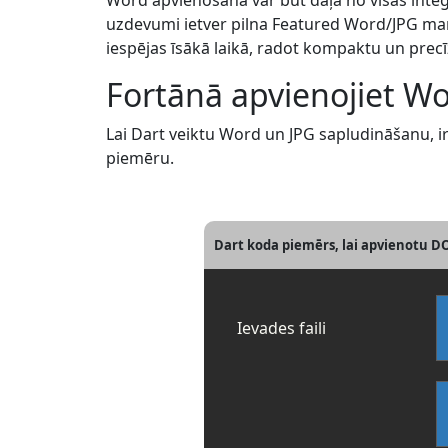
Word apvienošana var būt daļa no visas int
uzdevumi ietver pilna Featured Word/JPG man
iespējas īsākā laikā, radot kompaktu un precī
Fortānā apvienojiet Wo
Lai Dart veiktu Word un JPG sapludināšanu, ir 
piemēru.
Dart koda piemērs, lai apvienotu DO
Ievades faili