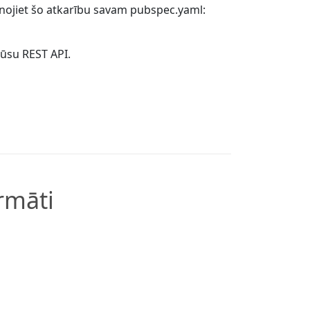
enojiet šo atkarību savam pubspec.yaml:
mūsu REST API.
rmāti