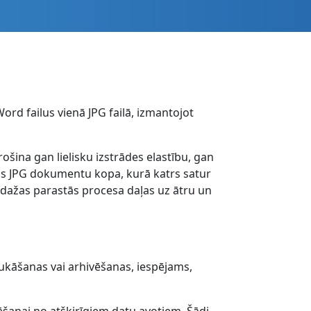
Word failus vienā JPG failā, izmantojot
ina gan lielisku izstrādes elastību, gan
ūras JPG dokumentu kopa, kurā katrs satur
 dažas parastās procesa daļas uz ātru un
ukāšanas vai arhivēšanas, iespējams,