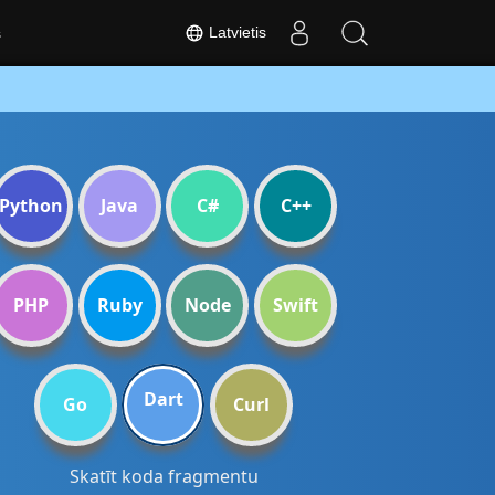
Latvietis
s
Python
Java
C#
C++
PHP
Ruby
Node
Swift
Dart
Go
Curl
Skatīt koda fragmentu