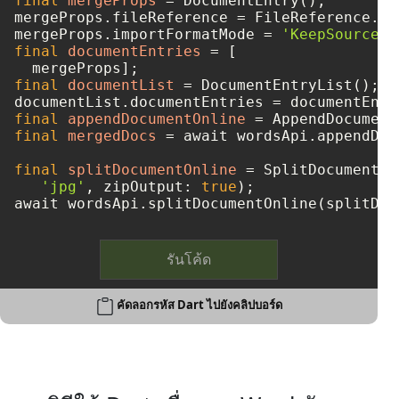
final
mergeProps
=
 DocumentEntry();

mergeProps.fileReference = FileReference.fr
mergeProps.importFormatMode = 
'KeepSourceFo
final
documentEntries
=
 [

final
documentList
=
 DocumentEntryList();

final
appendDocumentOnline
=
final
mergedDocs
=
 await wordsApi.appendDoc
final
splitDocumentOnline
=
 SplitDocumentOn
'jpg'
, zipOutput: 
true
);

รันโค้ด
คัดลอกรหัส Dart ไปยังคลิปบอร์ด