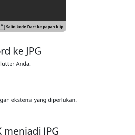


Salin kode Dart ke papan klip
d ke JPG
lutter Anda.
an ekstensi yang diperlukan.
 menjadi JPG