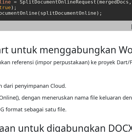
line
=
 SplitDocumentOnlineRequest(mergedDocs, 
true
);

rt untuk menggabungkan Wor
hkan referensi (impor perpustakaan) ke proyek Dart/F
 dari penyimpanan Cloud.
ine(), dengan meneruskan nama file keluaran deng
 format sebagai satu file.
akaan untuk digabungkan DOCX