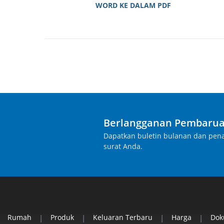
WORD KE DALAM PDF
Berlangganan Pembarua
Dapatkan buletin bulanan dan pena
surat Anda.
Rumah
|
Produk
|
Keluaran Terbaru
|
Harga
|
Do