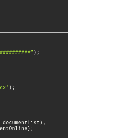
##########"
cx'
);

entOnline);
