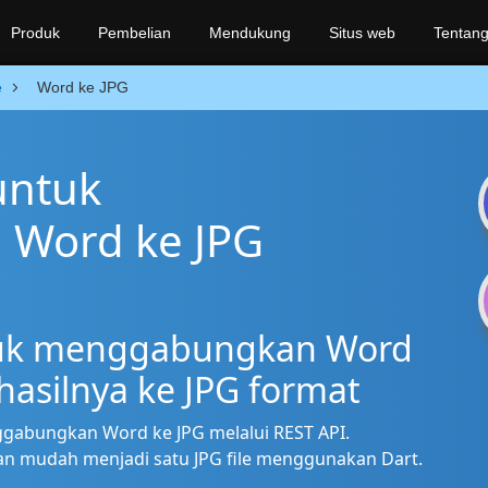
Produk
Pembelian
Mendukung
Situs web
Tentang
e
Word ke JPG
untuk
Word ke JPG
ntuk menggabungkan Word
hasilnya ke JPG format
gabungkan Word ke JPG melalui REST API.
an mudah menjadi satu JPG file menggunakan Dart.