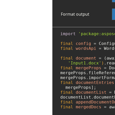
Format output
import
'package:aspos
final
config
=
 Config
final
wordsApi
=
 Word
final
document
=
 (awa
'Input1.docx'
)
final
mergeProps
=
 Do
mergeProps.fileRefere
mergeProps.importForm
final
documentEntries
final
documentList
=
 
final
appendDocumentO
final
mergedDocs
=
 aw