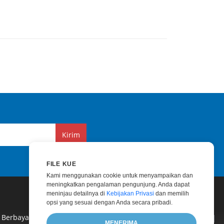
Kirim
FILE KUE
Kami menggunakan cookie untuk menyampaikan dan
meningkatkan pengalaman pengunjung. Anda dapat
meninjau detailnya di
Kebijakan Privasi
dan memilih
opsi yang sesuai dengan Anda secara pribadi.
 Berbayar
|
Konsultasi Berbayar
|
Blog
|
Situs Web
|
MENERIMA