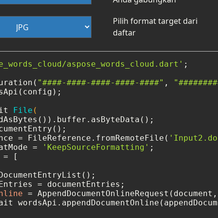
Pilih format target dari
daftar
e_words_cloud/aspose_words_cloud.dart'
;

uration(
"####-####-####-####-####"
, 
"########
sApi(config);

it 
File
(

cumentEntry();

nce = FileReference.fromRemoteFile(
'Input2.do
atMode = 
'KeepSourceFormatting'
=
 [

DocumentEntryList();

nline
=
ait wordsApi.appendDocumentOnline(appendDocum