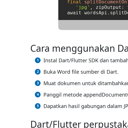
final
splitDocumentOn
'jpg'
, zipOutput: 
Cara menggunakan Da
Instal Dart/Flutter SDK dan tamba
Buka Word file sumber di Dart.
Muat dokumen untuk ditambahkan
Panggil metode appendDocumentOnl
Dapatkan hasil gabungan dalam JPG
Dart/Flutter perpust