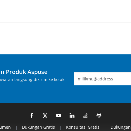
n Produk Aspose
waran langsung dikirim ke kotak
kumen
|
Dukungan Gratis
|
Konsultasi Gratis
|
Dukungan