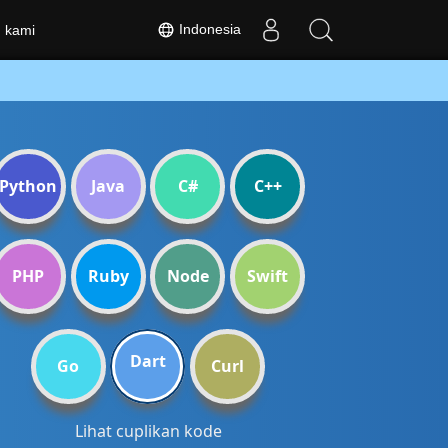
Indonesia
 kami
Python
Java
C#
C++
PHP
Ruby
Node
Swift
Dart
Go
Curl
Lihat cuplikan kode