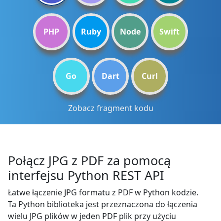
PHP
Ruby
Node
Swift
Go
Dart
Curl
Zobacz fragment kodu
Połącz JPG z PDF za pomocą
interfejsu Python REST API
Łatwe łączenie JPG formatu z PDF w Python kodzie.
Ta Python biblioteka jest przeznaczona do łączenia
wielu JPG plików w jeden PDF plik przy użyciu