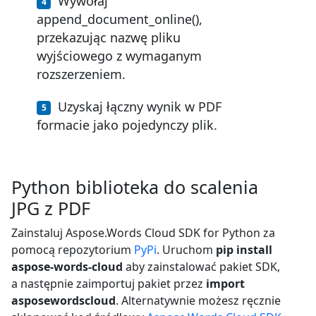
Wywołaj
append_document_online(),
przekazując nazwę pliku
wyjściowego z wymaganym
rozszerzeniem.
Uzyskaj łączny wynik w PDF
formacie jako pojedynczy plik.
Python biblioteka do scalenia
JPG z PDF
Zainstaluj Aspose.Words Cloud SDK for Python za
pomocą repozytorium
PyPi
. Uruchom
pip install
aspose-words-cloud
aby zainstalować pakiet SDK,
a następnie zaimportuj pakiet przez
import
asposewordscloud
. Alternatywnie możesz ręcznie