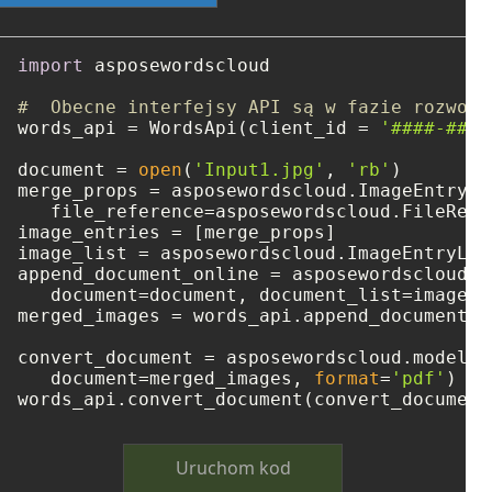
import
 asposewordscloud

#  Obecne interfejsy API są w fazie rozwoju
words_api = WordsApi(client_id = 
'####-####
document = 
open
(
'Input1.jpg'
, 
'rb'
)

merge_props = asposewordscloud.ImageEntry(

   file_reference=asposewordscloud.FileRefe
image_entries = [merge_props]

image_list = asposewordscloud.ImageEntryLis
append_document_online = asposewordscloud.m
   document=document, document_list=image_li
merged_images = words_api.append_document_o
convert_document = asposewordscloud.models.
   document=merged_images, 
format
=
'pdf'
)

Uruchom kod