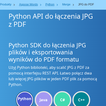
Produkty
Aspose.Words
Python
Merge
JPG do PDF
Python API do łączenia JPG
z PDF
Python SDK do łączenia JPG
plików i eksportowania
wyników do PDF formatu
Użyj Python biblioteki, aby scalić JPG z PDF za
pomocą interfejsu REST API. Łatwo połącz dwa
lub więcej JPG plików w jeden PDF plik za pomocą
Python.
Python
Java
C#
C++