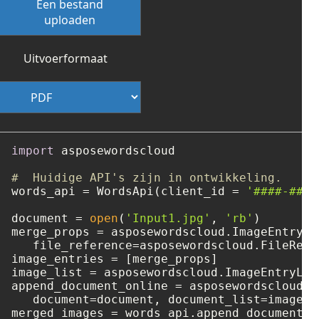
Een bestand
uploaden
Uitvoerformaat
import
 asposewordscloud

#  Huidige API's zijn in ontwikkeling.
words_api = WordsApi(client_id = 
'####-####
document = 
open
(
'Input1.jpg'
, 
'rb'
)

merge_props = asposewordscloud.ImageEntry(

   file_reference=asposewordscloud.FileRefe
image_entries = [merge_props]

image_list = asposewordscloud.ImageEntryLis
append_document_online = asposewordscloud.m
   document=document, document_list=image_li
merged_images = words_api.append_document_o