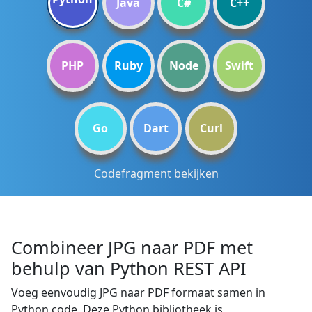
Java
C#
C++
PHP
Ruby
Node
Swift
Go
Dart
Curl
Codefragment bekijken
Combineer JPG naar PDF met
behulp van Python REST API
Voeg eenvoudig JPG naar PDF formaat samen in
Python code. Deze Python bibliotheek is