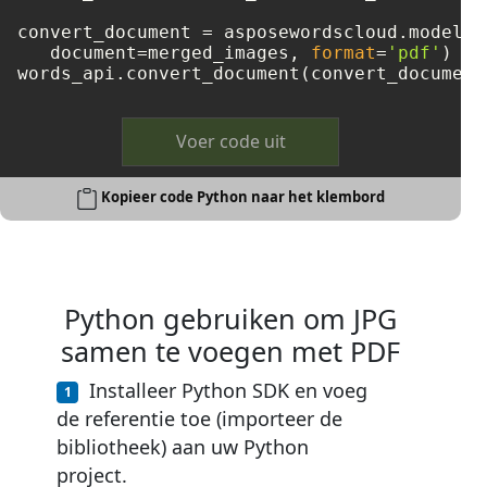
convert_document = asposewordscloud.models.
   document=merged_images, 
format
=
'pdf'
)

Voer code uit
Kopieer code Python naar het klembord
Python gebruiken om JPG
samen te voegen met PDF
Installeer Python SDK en voeg
de referentie toe (importeer de
bibliotheek) aan uw Python
project.