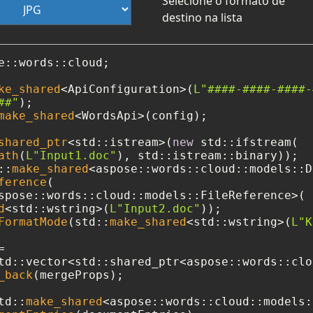
Selecione o formato de
destino na lista
e::words::cloud;

ke_shared
<ApiConfiguration>(
L"####-####-####-
##"
make_shared
<WordsApi>(config);

shared_ptr
<std::istream>(
new
 std::ifstream(

ath
(
L"Input1.doc"
::
make_shared
<aspose::words::cloud::models::D
ference
(

spose::words::cloud::models::FileReference>(

d
<std::wstring>(
L"Input2.doc"
));

FormatMode
(std::
make_shared
<std::wstring>(
L"K
 

td::vector<std::shared_ptr<aspose::words::clo
_back
(mergeProps);

td::
make_shared
<aspose::words::cloud::models: