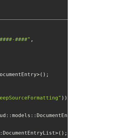
####-####"
,

ocumentEntry>();

eepSourceFormatting"
));

ud::models::DocumentEntry>>>();

:DocumentEntryList>();
