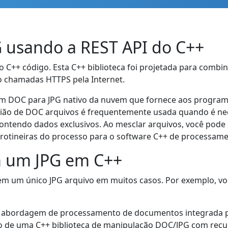
 usando a REST API do C++
 C++ código. Esta C++ biblioteca foi projetada para combi
o chamadas HTTPS pela Internet.
em DOC para JPG nativo da nuvem que fornece aos programa
ião de DOC arquivos é frequentemente usada quando é nec
tendo dados exclusivos. Ao mesclar arquivos, você pode a
s rotineiras do processo para o software C++ de processam
m um JPG em C++
em um único JPG arquivo em muitos casos. Por exemplo, v
 abordagem de processamento de documentos integrada p
uso de uma C++ biblioteca de manipulação DOC/JPG com re