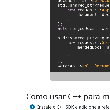
documentList->
setDocu
std::shared_ptr<reque
new
 requests::
App
        document, docu
    )

auto
 mergedDocs = wor
std::shared_ptr<reque
new
 requests::
Spl
        mergedDocs, s
		   s
    )

);

wordsApi->
splitDocume
Como usar C++ para m
Instale o C++ SDK e adicione a refe