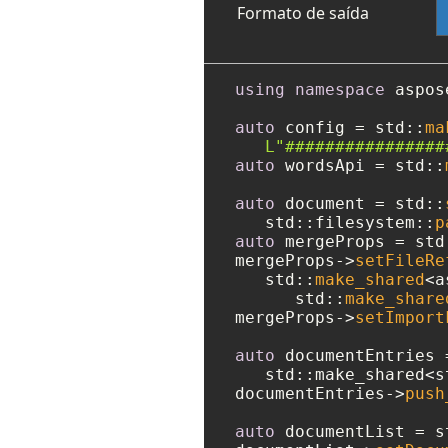
Formato de saída
using
namespace
 aspos
auto
 config = std::
ma
L"################
auto
 wordsApi = std::
auto
 document = std::
   std::filesystem::
p
auto
 mergeProps = std
mergeProps->
setFileRe
   std::
make_shared
<a
      std::
make_share
mergeProps->
setImport
auto
 documentEntries =
   std::make_shared<s
documentEntries->
push
auto
 documentList = s