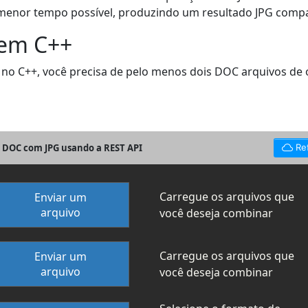
menor tempo possível, produzindo um resultado JPG compa
 em C++
o C++, você precisa de pelo menos dois DOC arquivos de or
r DOC com JPG usando a REST API
Re
Carregue os arquivos que
Enviar um
arquivo
você deseja combinar
Carregue os arquivos que
Enviar um
arquivo
você deseja combinar