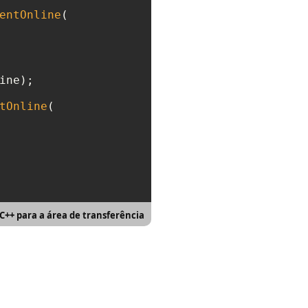
entOnline
(

ine);

tOnline
(

 C++ para a área de transferência