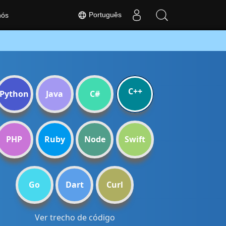
Português
nós
C++
Python
Java
C#
PHP
Ruby
Node
Swift
Go
Dart
Curl
Ver trecho de código