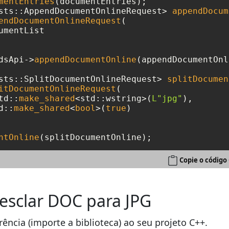
mentEntries
(documentEntries);

sts::AppendDocumentOnlineRequest> 
appendDocum
endDocumentOnlineRequest
(

mentList

dsApi->
appendDocumentOnline
(appendDocumentOnl
sts::SplitDocumentOnlineRequest> 
splitDocumen
itDocumentOnlineRequest
(

td::
make_shared
<std::wstring>(
L"jpg"
), 

td::
make_shared
<
bool
>(
true
)

ntOnline
Copie o código
esclar DOC para JPG
rência (importe a biblioteca) ao seu projeto C++.