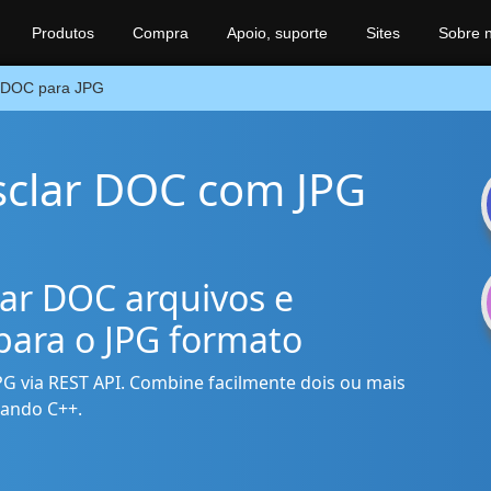
Produtos
Compra
Apoio, suporte
Sites
Sobre 
DOC para JPG
sclar DOC com JPG
ar DOC arquivos e
para o JPG formato
PG via REST API. Combine facilmente dois ou mais
sando C++.