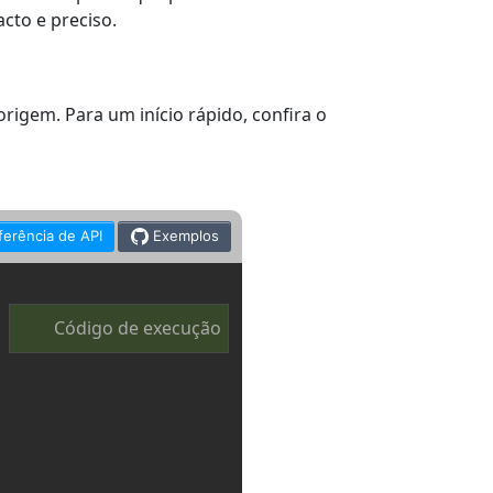
cto e preciso.
igem. Para um início rápido, confira o
ferência de API
Exemplos
Código de execução