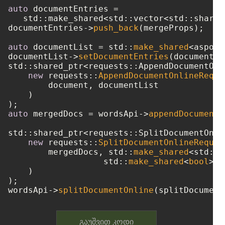
auto
 documentEntries = 

   std::make_shared<std::vector<std::shared
documentEntries->
push_back
(mergeProps);

auto
 documentList = std::
make_shared
<aspose
documentList->
setDocumentEntries
(documentEn
std::shared_ptr<requests::AppendDocumentOnl
new
 requests::
AppendDocumentOnlineReque
        document, documentList

    )

auto
 mergedDocs = wordsApi->
appendDocumentO
std::shared_ptr<requests::SplitDocumentOnli
new
 requests::
SplitDocumentOnlineReques
        mergedDocs, std::
make_shared
<std::w
		   std::
make_shared
<
bool
>(
t
    )

);

wordsApi->
splitDocumentOnline
გაუშვით კოდი