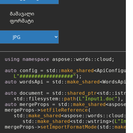
Გამავალი
ფორმატი
using
namespace
 aspose::words::cloud;

auto
 config = std::
make_shared
<ApiConfigura
L"##################"
auto
 wordsApi = std::
make_shared
<WordsApi>(
auto
 document = std::
shared_ptr
<std::istrea
   std::filesystem::
path
(
L"Input1.doc"
auto
 mergeProps = std::
make_shared
<aspose::
mergeProps->
setFileReference
(

   std::
make_shared
<aspose::words::cloud::m
      std::
make_shared
<std::wstring>(
L"Inpu
mergeProps->
setImportFormatMode
(std::
make_s