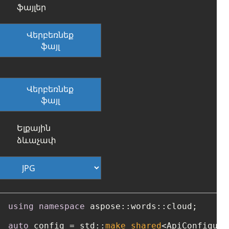
ֆայլեր
Վերբեռնեք
ֆայլ
Վերբեռնեք
ֆայլ
Ելքային
ձևաչափ
using
namespace
 aspose::words::cloud;

auto
 config = std::
make_shared
<ApiConfigura