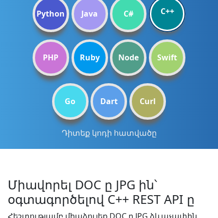
C++
Python
Java
C#
PHP
Ruby
Node
Swift
Go
Dart
Curl
Դիտեք կոդի հատվածը
Միավորել DOC ը JPG ին՝
օգտագործելով C++ REST API ը
Հեշտությամբ միաձուլեք DOC ը JPG ձևաչափին