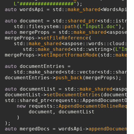
L"##################"
auto
 wordsApi = std::
make_shared
<WordsApi>(
auto
 document = std::
shared_ptr
<std::istrea
   std::filesystem::
path
(
L"Input1.doc"
auto
 mergeProps = std::
make_shared
<aspose::
mergeProps->
setFileReference
(

   std::
make_shared
<aspose::words::cloud::m
      std::
make_shared
<std::wstring>(
L"Inpu
mergeProps->
setImportFormatMode
(std::
make_s
auto
 documentEntries = 

   std::make_shared<std::vector<std::shared
documentEntries->
push_back
(mergeProps);

auto
 documentList = std::
make_shared
<aspose
documentList->
setDocumentEntries
(documentEn
std::shared_ptr<requests::AppendDocumentOnl
new
 requests::
AppendDocumentOnlineReque
        document, documentList

    )

auto
 mergedDocs = wordsApi->
appendDocumentO