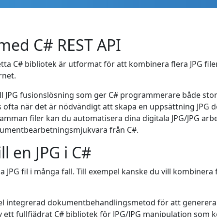
G med C# REST API
etta C# bibliotek är utformat för att kombinera flera JPG filer
rnet.
ll JPG fusionslösning som ger C# programmerare både stor ut
s ofta när det är nödvändigt att skapa en uppsättning JP
samman filer kan du automatisera dina digitala JPG/JPG arb
dokumentbearbetningsmjukvara från C#.
ll en JPG i C#
 JPG fil i många fall. Till exempel kanske du vill kombinera 
el integrerad dokumentbehandlingsmetod för att generera J
 ett fullfjädrat C# bibliotek för JPG/JPG manipulation som