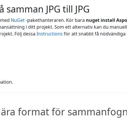
slå samman JPG till JPG
' med
NuGet
-pakethanteraren. Kör bara
nuget install Asp
ansättning i ditt projekt. Som ett alternativ kan du manuel
rojekt. Följ dessa
Instructions
för att snabbt få nödvändiga s
ation.
ära format för sammanfogni