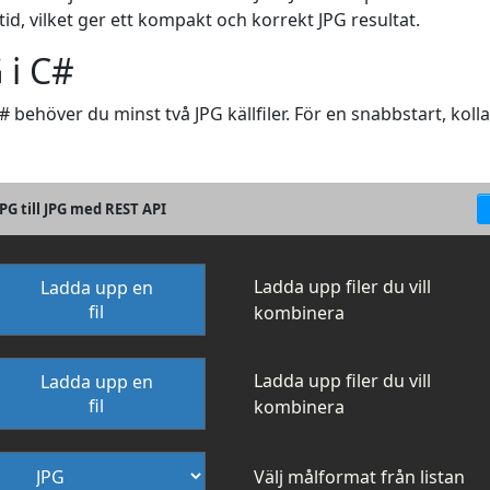
id, vilket ger ett kompakt och korrekt JPG resultat.
 i C#
C# behöver du minst två JPG källfiler. För en snabbstart, kol
G till JPG med REST API
Ladda upp filer du vill
Ladda upp en
fil
kombinera
Ladda upp filer du vill
Ladda upp en
fil
kombinera
Välj målformat från listan