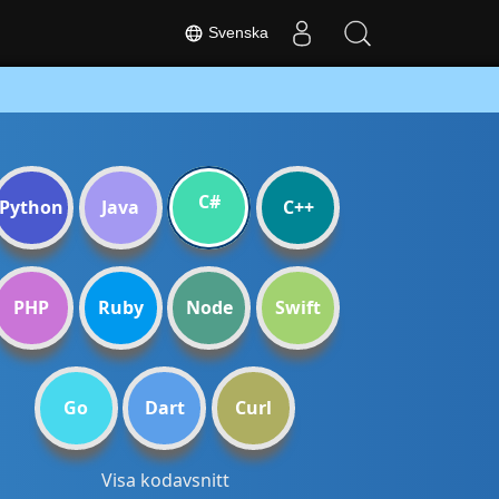
Svenska
C#
Python
Java
C++
PHP
Ruby
Node
Swift
Go
Dart
Curl
Visa kodavsnitt