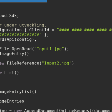
oud.Sdk;

r under utveckling.
iguration { ClientId = 
"####-####-####-####-#
################"
rdsApi(config);

File.OpenRead(
"Input1.jpg"
ImageEntry()

ew
 FileReference(
"Input2.jpg"
)

w
 List()

mageEntryList()

ageEntries

ine = 
new