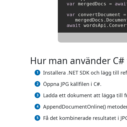
var
 mergedDocs = 
awai
var
 convertDocument =
   mergedDocs.Documen
await
Hur man använder C# fö
Installera .NET SDK och lägg till re
Öppna JPG källfilen i C#.
Ladda ett dokument att lägga till 
AppendDocumentOnline() metoden o
Få det kombinerade resultatet i JP