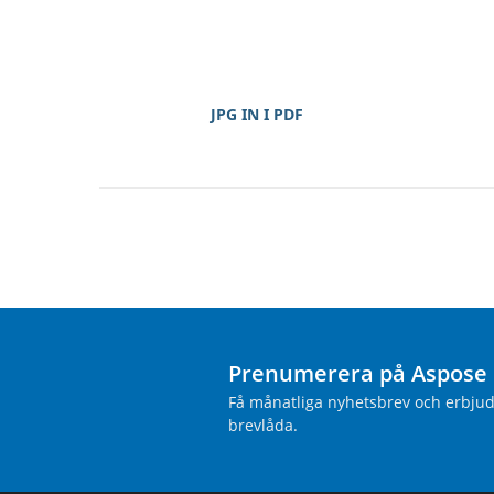
JPG IN I PDF
Prenumerera på Aspose 
Få månatliga nyhetsbrev och erbjuda
brevlåda.