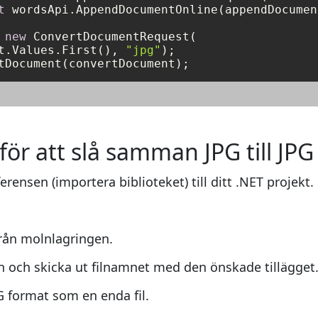
t
 wordsApi.AppendDocumentOnline(appendDocumen
 
new
 ConvertDocumentRequest(

t.Values.First(), 
"jpg"
r att slå samman JPG till JPG
ferensen (importera biblioteket) till ditt .NET projekt.
från molnlagringen.
ch skicka ut filnamnet med den önskade tillägget
G format som en enda fil.