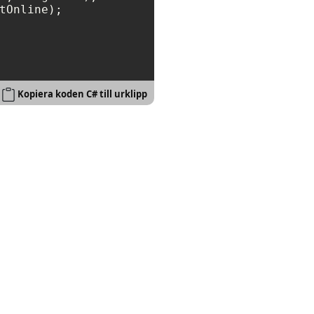
tOnline);

Kopiera koden C# till urklipp
.