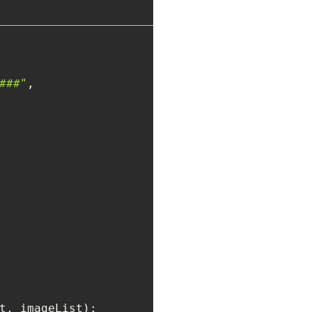
###"
,
