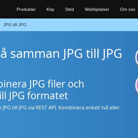
Produkter
Köp
Stöd
Webbplatser
Om oss
JPG till JPG
slå samman JPG till JPG
inera JPG filer och
ill JPG formatet
JPG till JPG via REST API. Kombinera enkelt två eller