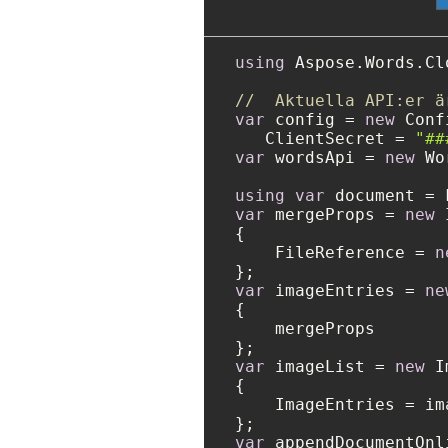
using
 Aspose.Words.Cl
//  Aktuella API:er ä
var
 config = 
new
 Conf
   ClientSecret = 
"##
var
 wordsApi = 
new
 Wo
using
var
 document = 
var
 mergeProps = 
new
 
{

    FileReference = 
n
var
 imageEntries = 
ne
{

    mergeProps

var
 imageList = 
new
 I
{

    ImageEntries = im
var
 appendDocumentOnl