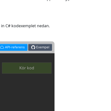
la in C# kodexemplet nedan.
API-referens
Exempel
Kör kod