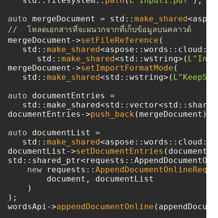
   std::filesystem::
path
(
L"Input1.pdf"
), st
auto
 mergeDocument = std::
make_shared
//  โหลดเอกสารที่จะผนวกจากที่เก็บข้อมูลบนคลาวด์
mergeDocument->
setFileReference
(

   std::
make_shared
<aspose::words::cloud::m
      std::
make_shared
<std::wstring>(
L"Inpu
mergeDocument->
setImportFormatMode
(

   std::
make_shared
<std::wstring>(
L"KeepSou
auto
 documentEntries = 

   std::make_shared<std::vector<std::shared
documentEntries->
push_back
(mergeDocument);

auto
 documentList = 

   std::
make_shared
<aspose::words::cloud::m
documentList->
setDocumentEntries
(documentEn
std::shared_ptr<requests::AppendDocumentOnl
new
 requests::
AppendDocumentOnlineReque
        document, documentList

    )

);

wordsApi->
appendDocumentOnline