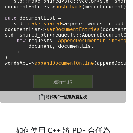
   std::make_shared<std::vector<std::shared
documentEntries->
push_back
(mergeDocument);

auto
 documentList = 

   std::
make_shared
<aspose::words::cloud::m
documentList->
setDocumentEntries
(documentEn
std::shared_ptr<requests::AppendDocumentOnl
new
 requests::
AppendDocumentOnlineReque
        document, documentList

    )

);

wordsApi->
appendDocumentOnline
運行代碼
將代碼C++複製到剪貼板
如何使用 C++ 將 PDF 合併為