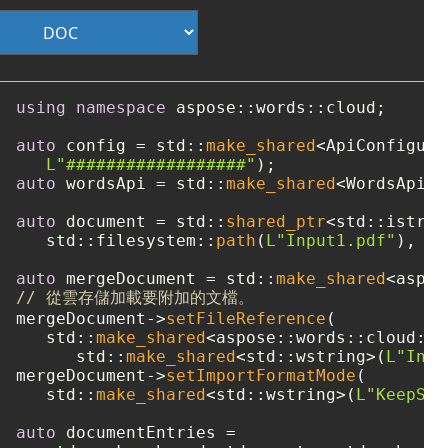
using
namespace
 aspose::words::cloud;

auto
 config = std::
make_shared
<ApiConfigura
L"##################"
auto
 wordsApi = std::
make_shared
<WordsApi>(
auto
 document = std::
shared_ptr
<std::istrea
   std::filesystem::
path
(
L"Input1.pdf"
), st
auto
 mergeDocument = std::
make_shared
// 從雲存儲加載要附加的文檔。
mergeDocument->
setFileReference
(

   std::
make_shared
<aspose::words::cloud::m
      std::
make_shared
<std::wstring>(
L"Inpu
mergeDocument->
setImportFormatMode
(

   std::
make_shared
<std::wstring>(
L"KeepSou
auto
 documentEntries = 
