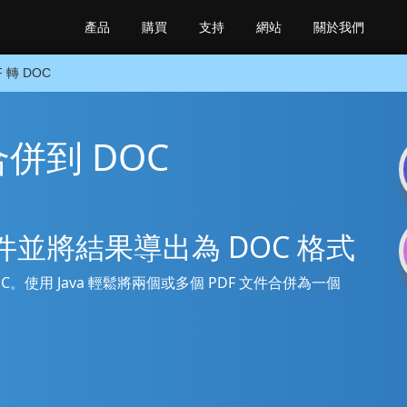
產品
購買
支持
網站
關於我們
F 轉 DOC
F 合併到 DOC
F 文件並將結果導出為 DOC 格式
到 DOC。使用 Java 輕鬆將兩個或多個 PDF 文件合併為一個