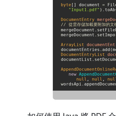
byte
[] document = Fil
"Input1.pdf"
).toAb
DocumentEntry
mergeDo
// 從雲存儲加載要附加的文
mergeDocument.setFile
mergeDocument.setImpo
ArrayList
documentEnt
DocumentEntryList
doc
documentList.setDocum
AppendDocumentOnlineR
new
AppendDocument
null
, 
null
, 
nul