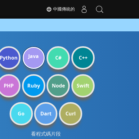
中國傳統的
Java
Python
C#
C++
PHP
Ruby
Node
Swift
Go
Dart
Curl
看程式碼片段