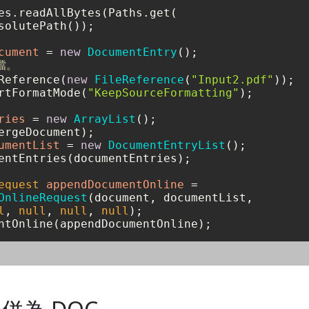
es.readAllBytes(Paths.get(

solutePath());

cument
=
new
DocumentEntry
檔。
Reference(
new
FileReference
(
"Input2.pdf"
));

rtFormatMode(
"KeepSourceFormatting"
);

ries
=
new
ArrayList
();

umentList
=
new
DocumentEntryList
();

entEntries(documentEntries);

equest
appendDocumentOnline
=
OnlineRequest
(document, documentList, 

l
, 
null
, 
null
, 
null
);
