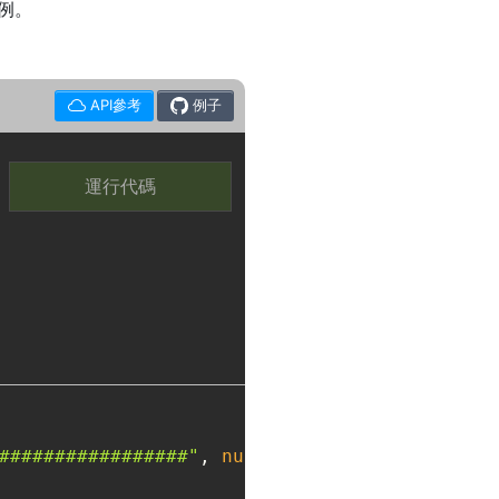
示例。
API參考
例子
運行代碼
#################"
, 
null