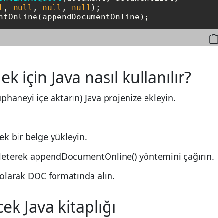
l
, 
null
, 
null
, 
null
);

k için Java nasıl kullanılır?
phaneyi içe aktarın) Java projenize ekleyin.
k bir belge yükleyin.
a ileterek appendDocumentOnline() yöntemini çağırın.
 olarak DOC formatında alın.
cek Java kitaplığı