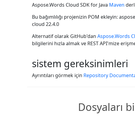
Aspose.Words Cloud SDK for Java
Maven
derl
Bu bağımlılığı projenizin POM ekleyin:
aspose
cloud
22.4.0
Alternatif olarak GitHub'dan
Aspose.Words Cl
bilgilerini hızla almak ve REST API'mize erişm
sistem gereksinimleri
Ayrıntıları görmek için
Repository Documenta
Dosyaları bi