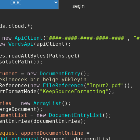
seçin
ds.cloud.*;

new
ApiClient
(
"####-####-####-####-####"
, 
"#
ew
WordsApi
(apiClient);

es.readAllBytes(Paths.get(

solutePath());

cument
=
new
DocumentEntry
eklenecek bir belge yükleyin.
Reference(
new
FileReference
(
"Input2.pdf"
));

rtFormatMode(
"KeepSourceFormatting"
);

ries
=
new
ArrayList
();

umentList
=
new
DocumentEntryList
();

entEntries(documentEntries);

equest
appendDocumentOnline
=
OnlineRequest
(document, documentList, 
