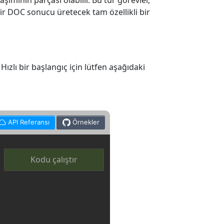
şımının parçası olabilir. Bu tür görevler,
ir DOC sonucu üretecek tam özellikli bir
ızlı bir başlangıç için lütfen aşağıdaki
API Referansı
Örnekler
Kodu çalıştır