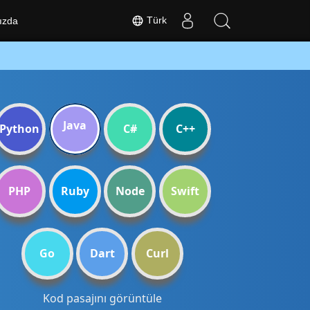
Türk
ızda
Java
Python
C#
C++
PHP
Ruby
Node
Swift
Go
Dart
Curl
Kod pasajını görüntüle