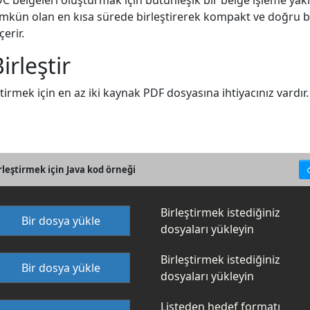
C belgeleri oluşturmak için bütünleşik bir belge işleme yakla
mümkün olan en kısa sürede birleştirerek kompakt ve doğru b
erir.
irleştir
rmek için en az iki kaynak PDF dosyasına ihtiyacınız vardır. H
rleştirmek için Java kod örneği
Birleştirmek istediğiniz
Bir dosya yükle
dosyaları yükleyin
Birleştirmek istediğiniz
Bir dosya yükle
dosyaları yükleyin
Listeden hedef formatı