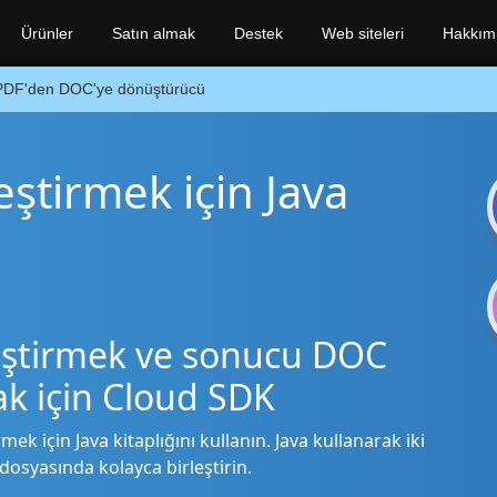
Ürünler
Satın almak
Destek
Web siteleri
Hakkım
PDF'den DOC'ye dönüştürücü
eştirmek için Java
leştirmek ve sonucu DOC
ak için Cloud SDK
mek için Java kitaplığını kullanın. Java kullanarak iki
dosyasında kolayca birleştirin.