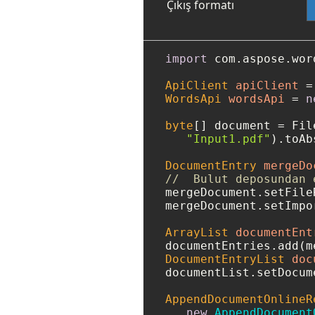
Çıkış formatı
import
 com.aspose.wor
ApiClient
apiClient
=
WordsApi
wordsApi
=
n
byte
[] document = Fil
"Input1.pdf"
).toAb
DocumentEntry
mergeDo
//  Bulut deposundan 
mergeDocument.setFile
mergeDocument.setImpo
ArrayList
documentEnt
DocumentEntryList
doc
documentList.setDocum
AppendDocumentOnlineR
new
AppendDocument