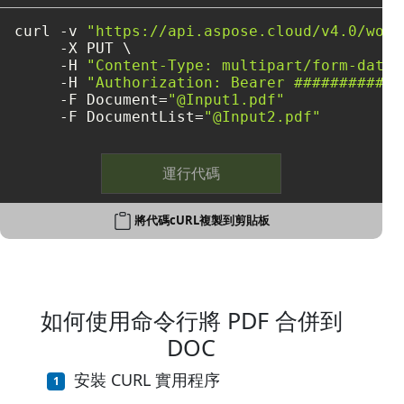
curl -v 
"https://api.aspose.cloud/v4.0/word
     -X PUT \

     -H 
"Content-Type: multipart/form-data"
     -H 
"Authorization: Bearer ############
     -F Document=
"@Input1.pdf"
     -F DocumentList=
"@Input2.pdf"
運行代碼
將代碼cURL複製到剪貼板
如何使用命令行將 PDF 合併到
DOC
安裝 CURL 實用程序