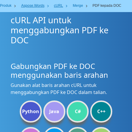
Produk
Aspose.Words
cURL
Merge
PDF kepada DOC
cURL API untuk
menggabungkan PDF ke
DOC
Gabungkan PDF ke DOC
menggunakan baris arahan
Gunakan alat baris arahan cURL untuk
menggabungkan PDF ke DOC dalam talian.
Python
Java
C#
C++