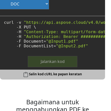
curl -v 
"https://api.aspose.cloud/v4.0/word
     -X PUT \

     -H 
"Content-Type: multipart/form-data"
     -H 
"Authorization: Bearer ############
     -F Document=
"@Input1.pdf"
     -F DocumentList=
"@Input2.pdf"
Jalankan kod
Salin kod cURL ke papan keratan
Bagaimana untuk
menggabungkan PDF ke