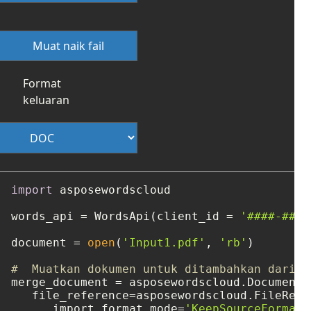
Muat naik fail
Format
keluaran
import
 asposewordscloud

words_api = WordsApi(client_id = 
'####-####
document = 
open
(
'Input1.pdf'
, 
'rb'
)

#  Muatkan dokumen untuk ditambahkan daripa
merge_document = asposewordscloud.DocumentEn
   file_reference=asposewordscloud.FileRefe
      import_format_mode=
'KeepSourceFormatt