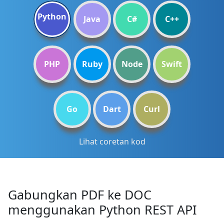
Python
Java
C#
C++
PHP
Ruby
Node
Swift
Go
Dart
Curl
Lihat coretan kod
Gabungkan PDF ke DOC
menggunakan Python REST API