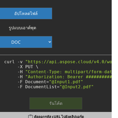
อัปโหลดไฟล์
รูปแบบเอาต์พุต
curl -v 
"https://api.aspose.cloud/v4.0/word
     -X PUT \

     -H 
"Content-Type: multipart/form-data"
     -H 
"Authorization: Bearer ############
     -F Document=
"@Input1.pdf"
     -F DocumentList=
"@Input2.pdf"
รันโค้ด
คัดลอกรหัส cURL ไปยังคลิปบอร์ด