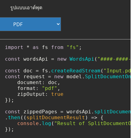
รูปแบบเอาต์พุต
import
 * 
as
 fs 
from
"fs"
;

const
 wordsApi = 
new
WordsApi
(
"####-####-##
const
 doc = fs.
createReadStream
(
"Input.pdf"
const
 request = 
new
 model.
SplitDocumentOnli
document
: doc,

format
: 
"pdf"
,

zipOutput
: 
true
});

const
 zippedPages = wordsApi.
splitDocumentO
.
then
(
(
splitDocumentResult
) =>
 {

console
.
log
(
"Result of SplitDocumentOnl
});