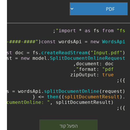
import
 * 
as
 fs 
from
"fs"
###-####-####"
(
const
 wordsApi = 
new
WordsApi
const
 doc = fs.
createReadStream
(
"Input.pdf"
);

quest = 
new
 model.
SplitDocumentOnlineRequest
document
format
: 
"pdf"
zipOutput
: 
true
ages = wordsApi.
splitDocumentOnline
then
(
(
splitDocumentResult
) =>
.
tDocumentOnline: "
});
הפעל קוד