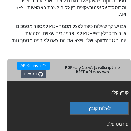
ספריית JavaScript שלנו נועדה ליצור יישומי עיבוד PDF
ומבוססת על אינטראקציה בין לקוח לשרת באמצעות REST
API.
אם יש לך שאלות כיצד לפצל מסמך PDF למספר מסמכים
או כיצד לחלץ דפי PDF לפי פרמטרים שצוינו, נסה את
Splitter Online שלנו וייצא את התוצאה לפורמט מסמך נוח:
הפניה ל-API
קוד JavaScript לפיצול קובץ PDF
באמצעות REST API
דוגמאות
קובץ קלט
לעלות קובץ
פורמט פלט