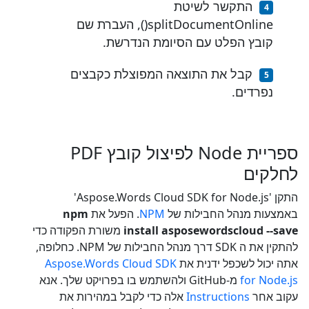
התקשר לשיטת
splitDocumentOnline(), העברת שם
קובץ הפלט עם הסיומת הנדרשת.
קבל את התוצאה המפוצלת כקבצים
נפרדים.
ספריית Node לפיצול קובץ PDF
לחלקים
התקן 'Aspose.Words Cloud SDK for Node.js'
באמצעות מנהל החבילות של
NPM
. הפעל את
npm
install asposewordscloud --save
משורת הפקודה כדי
להתקין את ה SDK דרך מנהל החבילות של NPM. כחלופה,
אתה יכול לשכפל ידנית את
Aspose.Words Cloud SDK
for Node.js
מ-GitHub ולהשתמש בו בפרויקט שלך. אנא
עקוב אחר
Instructions
אלה כדי לקבל במהירות את