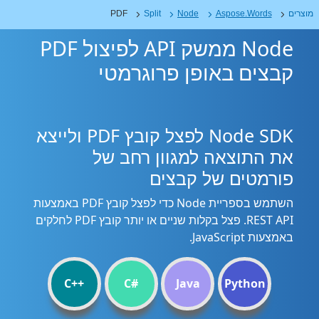
מוצרים
Aspose.Words
Node
Split
PDF
Node ממשק API לפיצול PDF
קבצים באופן פרוגרמטי
Node SDK לפצל קובץ PDF ולייצא
את התוצאה למגוון רחב של
פורמטים של קבצים
השתמש בספריית Node כדי לפצל קובץ PDF באמצעות
REST API. פצל בקלות שניים או יותר קובץ PDF לחלקים
באמצעות JavaScript.
C++
C#
Java
Python