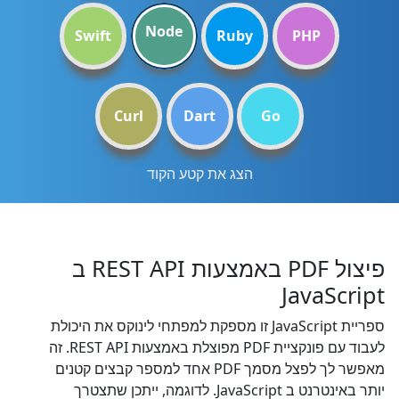
Node
Swift
Ruby
PHP
Curl
Dart
Go
הצג את קטע הקוד
פיצול PDF באמצעות REST API ב
JavaScript
ספריית JavaScript זו מספקת למפתחי לינוקס את היכולת
לעבוד עם פונקציית PDF מפוצלת באמצעות REST API. זה
מאפשר לך לפצל מסמך PDF אחד למספר קבצים קטנים
יותר באינטרנט ב JavaScript. לדוגמה, ייתכן שתצטרך