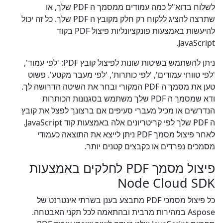
לשלוח בדוא"ל כמה עמודים ממסמך ה PDF שלך, או
שתרצה להציג ללקוח רק חלק מקובץ ה PDF שלך. כל זה יכול
להיעשות באמצעות פונקציונליות פיצול PDF בקוד
JavaScript.
ניתן להשתמש בשיטות שונות לפיצול קובץ PDF: 'לפי עמוד',
'לפי טווחי עמודים', 'לפי כותרות', 'לפי מעבר מקטע'. פשוט
טען את מסמך ה PDF המקורי ובחר את השיטה הדרושה לך.
ודא שמסמך ה PDF שלך משתמש בסגנונות הכותרות
הנדרשים או מכיל מעברי סעיפים אם ברצונך לפצל את קובץ
ה PDF שלך לפי קריטריונים אלה באמצעות קוד JavaScript.
לאחר פיצול מסמך PDF ניתן לייצא את התוצאה כעמודי
מסמכים נפרדים או כקבצים קטנים יותר.
פיצול מסמך PDF לחלקים באמצעות
Node Cloud SDK
כל פיצול מסמכי PDF מתבצע בענן בשרתי אינטרנט של
Aspose במהירות מרבית ובהתאמה לכל תקני האבטחה.