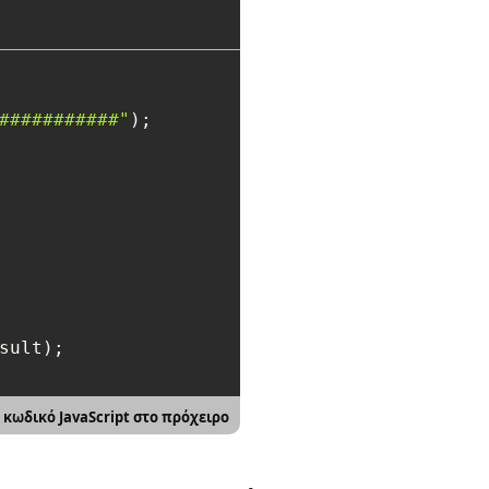
###########"
);

sult);

 κωδικό JavaScript στο πρόχειρο