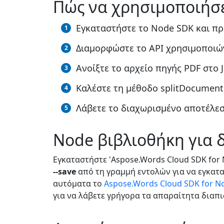
Πώς να χρησιμοποιήσετ
Εγκαταστήστε το Node SDK και πρ
Διαμορφώστε το API χρησιμοποιών
Ανοίξτε το αρχείο πηγής PDF στο J
Καλέστε τη μέθοδο splitDocument
Λάβετε το διαχωρισμένο αποτέλεσ
Node βιβλιοθήκη για 
Εγκαταστήστε 'Aspose.Words Cloud SDK for
--save
από τη γραμμή εντολών για να εγκατ
αυτόματα το
Aspose.Words Cloud SDK for No
για να λάβετε γρήγορα τα απαραίτητα διαπ