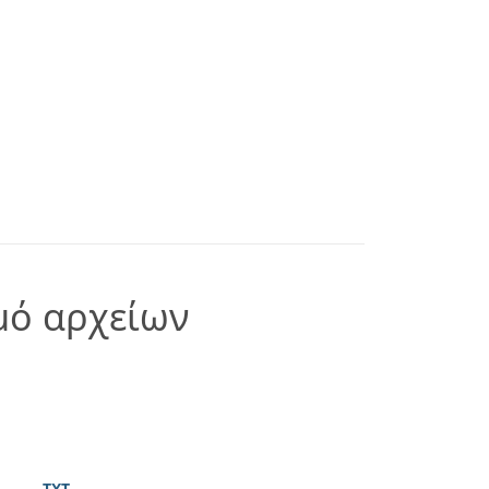
μό αρχείων
TXT