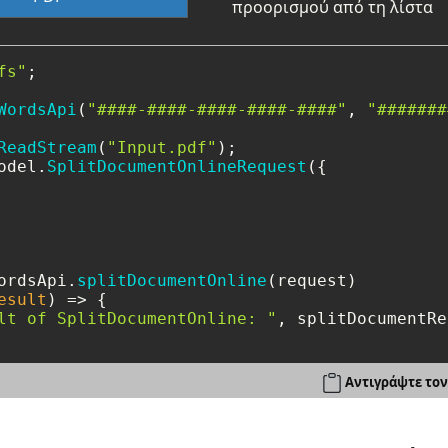
προορισμού από τη λίστα
fs"
;

WordsApi
(
"####-####-####-####-####"
, 
"#######
ReadStream
(
"Input.pdf"
odel.
SplitDocumentOnlineRequest
({

ordsApi.
splitDocumentOnline
(request)

esult
) =>
 {

lt of SplitDocumentOnline: "
, splitDocumentRe
Αντιγράψτε τον