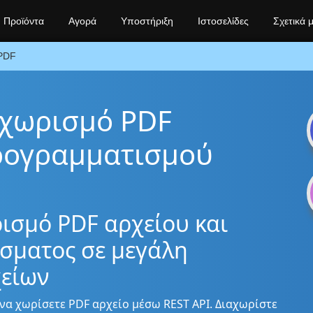
Προϊόντα
Αγορά
Υποστήριξη
Ιστοσελίδες
Σχετικά 
PDF
αχωρισμό PDF
ρογραμματισμού
ισμό PDF αρχείου και
σματος σε μεγάλη
χείων
να χωρίσετε PDF αρχείο μέσω REST API. Διαχωρίστε