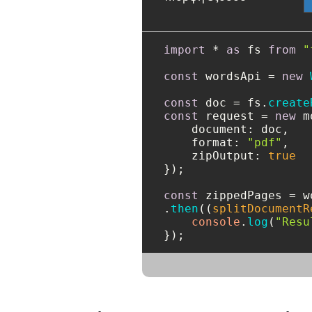
import
 * 
as
 fs 
from
"
const
 wordsApi = 
new
const
 doc = fs.
create
const
 request = 
new
 m
document
: doc,

format
: 
"pdf"
,

zipOutput
: 
true
});

const
 zippedPages = w
.
then
(
(
splitDocumentR
console
.
log
(
"Resu
});