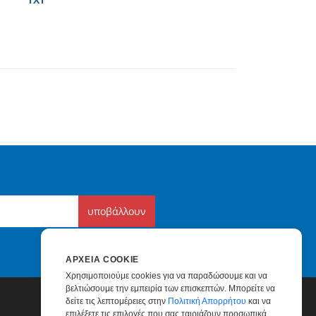
υποβάλλουν
ΑΡΧΕΊΑ COOKIE
Χρησιμοποιούμε cookies για να παραδώσουμε και να
βελτιώσουμε την εμπειρία των επισκεπτών. Μπορείτε να
δείτε τις λεπτομέρειες στην
Πολιτική Απορρήτου
και να
επιλέξετε τις επιλογές που σας ταιριάζουν προσωπικά.