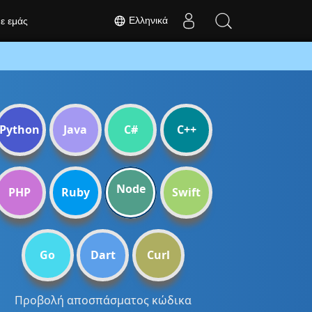
Ελληνικά
με εμάς
Python
Java
C#
C++
Node
PHP
Ruby
Swift
Go
Dart
Curl
Προβολή αποσπάσματος κώδικα