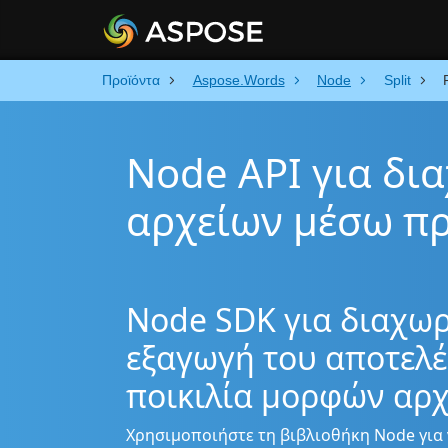
Προϊόντα
Aspose.Words
Node
Split
Node API για δι
αρχείων μέσω π
Node SDK για διαχωρ
εξαγωγή του αποτελέ
ποικιλία μορφών αρ
Χρησιμοποιήστε τη βιβλιοθήκη Node για 