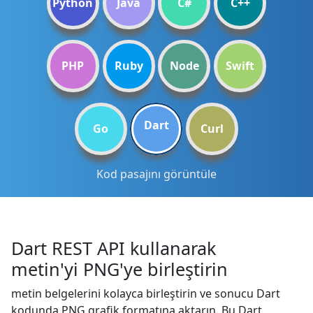
Python
Java
C#
C++
PHP
Ruby
Node
Swift
Dart
Go
Curl
Kod pasajını görüntüle
Dart REST API kullanarak
metin'yi PNG'ye birleştirin
metin belgelerini kolayca birleştirin ve sonucu Dart
kodunda PNG grafik formatına aktarın. Bu Dart