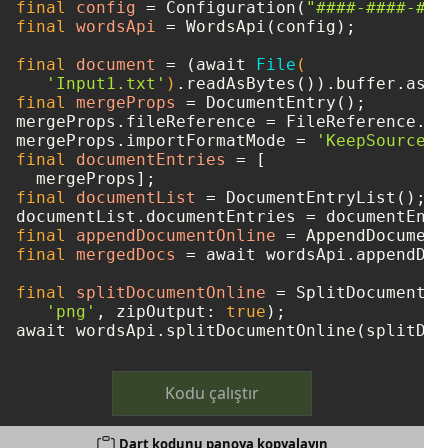
final
config
=
 Configuration(
"####-####-###
final
wordsApi
=
 WordsApi(config);

final
document
=
 (await 
File
(

'Input1.txt'
)
final
mergeProps
=
 DocumentEntry();

mergeProps.fileReference = FileReference.fr
mergeProps.importFormatMode = 
'KeepSourceFo
final
documentEntries
=
 [

final
documentList
=
 DocumentEntryList();

final
appendDocumentOnline
=
final
mergedDocs
=
 await wordsApi.appendDoc
final
splitDocumentOnline
=
 SplitDocumentOn
'png'
, zipOutput: 
true
);

Kodu çalıştır
Dart kodunu panoya kopyalayın