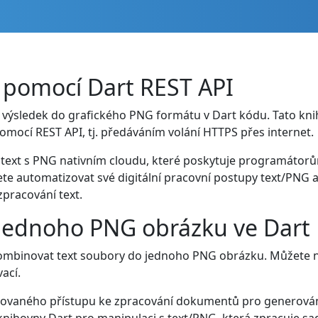
 pomocí Dart REST API
výsledek do grafického PNG formátu v Dart kódu. Tato knih
mocí REST API, tj. předáváním volání HTTPS přes internet.
 text s PNG nativním cloudu, které poskytuje programátorům 
 automatizovat své digitální pracovní postupy text/PNG a 
zpracování text.
o jednoho PNG obrázku ve Dart
binovat text soubory do jednoho PNG obrázku. Můžete nap
ací.
egrovaného přístupu ke zpracování dokumentů pro generován