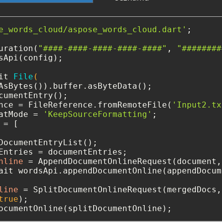
e_words_cloud/aspose_words_cloud.dart'
;

uration(
"####-####-####-####-####"
, 
"########
sApi(config);

it 
File
(

cumentEntry();

nce = FileReference.fromRemoteFile(
'Input2.tx
atMode = 
'KeepSourceFormatting'
=
 [

DocumentEntryList();

nline
=
ait wordsApi.appendDocumentOnline(appendDocum
line
=
 SplitDocumentOnlineRequest(mergedDocs, 
true
);
