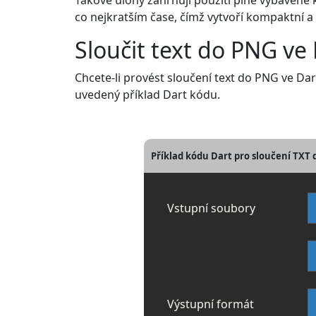
Takové úlohy zahrnují použití plně vybavené 
co nejkratším čase, čímž vytvoří kompaktní a
Sloučit text do PNG ve
Chcete-li provést sloučení text do PNG ve Da
uvedený příklad Dart kódu.
Příklad kódu Dart pro sloučení TXT
Vstupní soubory
Výstupní formát