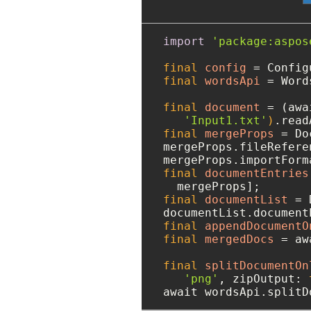
import
'package:aspos
final
config
=
 Config
final
wordsApi
=
 Word
final
document
=
 (awa
'Input1.txt'
)
final
mergeProps
=
 Do
mergeProps.fileRefere
mergeProps.importForm
final
documentEntries
final
documentList
=
 
final
appendDocumentO
final
mergedDocs
=
 aw
final
splitDocumentOn
'png'
, zipOutput: 