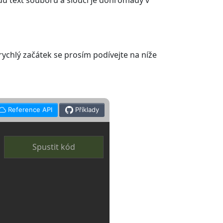
du text souborů a sloučí je dohromady v
rychlý začátek se prosím podívejte na níže
Reference API
Příklady
Spustit kód