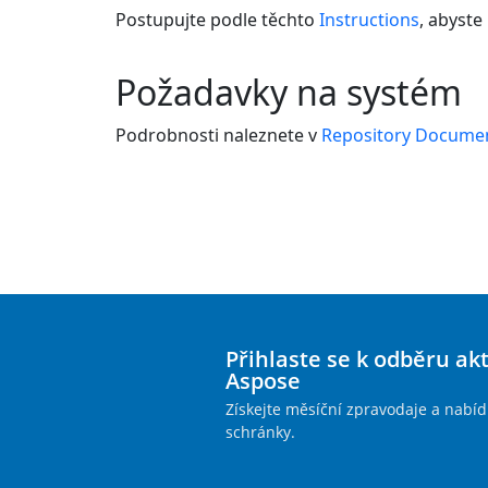
Postupujte podle těchto
Instructions
, abyste
Požadavky na systém
Podrobnosti naleznete v
Repository Docume
Přihlaste se k odběru ak
Aspose
Získejte měsíční zpravodaje a nabíd
schránky.