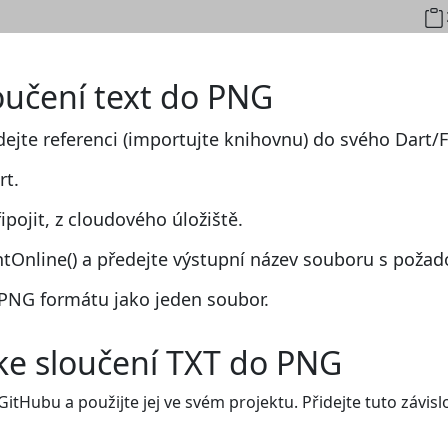
loučení text do PNG
dejte referenci (importujte knihovnu) do svého Dart/F
rt.
pojit, z cloudového úložiště.
nline() a předejte výstupní název souboru s poža
PNG formátu jako jeden soubor.
ke sloučení TXT do PNG
GitHubu a použijte jej ve svém projektu. Přidejte tuto závi