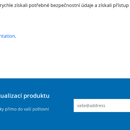
 rychle získali potřebné bezpečnostní údaje a získali přístu
ntation
.
tualizací produktu
ky přímo do vaší poštovní