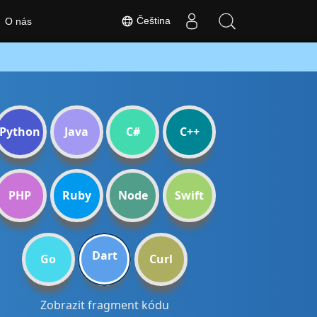
Čeština
O nás
Python
Java
C#
C++
PHP
Ruby
Node
Swift
Dart
Go
Curl
Zobrazit fragment kódu