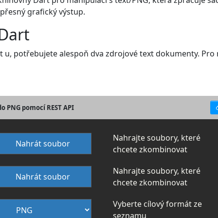
knihovny Dart pro manipulaci s text/PNG, která zpracuje sa
 přesný grafický výstup.
 Dart
rt u, potřebujete alespoň dva zdrojové text dokumenty. Pro 
 do PNG pomocí REST API
Nahrajte soubory, které
Nahrát soubor
chcete zkombinovat
Nahrajte soubory, které
Nahrát soubor
chcete zkombinovat
Vyberte cílový formát ze
seznamu