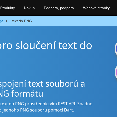
Produkty
Nákup
Podpěra, podpora
Webové stránky
ge
text do PNG
pro sloučení text do
spojení text souborů a
PNG formátu
í text do PNG prostřednictvím REST API. Snadno
do jednoho PNG souboru pomocí Dart.