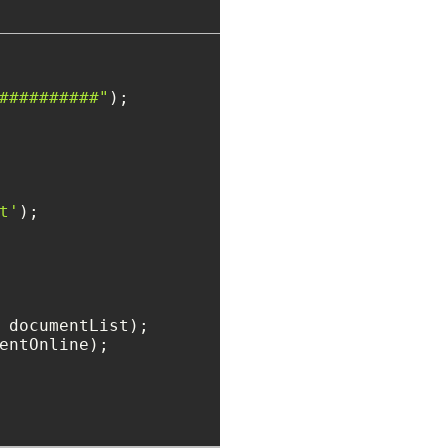
##########"
t'
);

entOnline);


